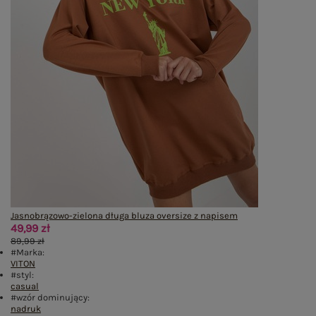
Jasnobrązowo-zielona długa bluza oversize z napisem
49,99 zł
89,99 zł
#Marka:
VITON
#styl:
casual
#wzór dominujący:
nadruk