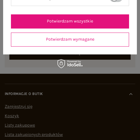
NEWSLETTER
Potwierdzam wszystkie
Zapisz się do naszego newslettera i otrzymaj 15% zniżki na
pierwsze zamówienie
Potwierdzam wymagane
ZAPISZ SIĘ
INFORMACJE O BUTIK
Zarejestruj się
Koszyk
Listy zakupowe
Lista zakupionych produktów