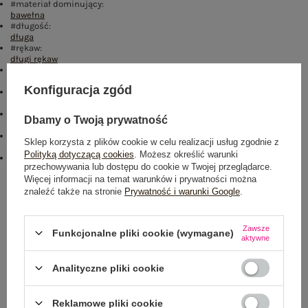
#materiał dominujący:
bawełna
#długość:
długa
#rękaw:
długi rękaw
#dekolt:
okrągły
Konfiguracja zgód
#zapięcie:
brak
#skład materiału :
Dbamy o Twoją prywatność
70% bawełna
,
25% poliester
,
5% elastan
#sposób prania :
Sklep korzysta z plików cookie w celu realizacji usług zgodnie z
pranie ręczne
Polityką dotyczącą cookies
. Możesz określić warunki
#modelka:
przechowywania lub dostępu do cookie w Twojej przeglądarce.
Modelka ma na sobie rozmiar one size. Wymiary modelki: wzrost 177
Więcej informacji na temat warunków i prywatności można
cm, biust 84 cm, talia 62 cm, biodra 89 cm
znaleźć także na stronie
Prywatność i warunki Google
.
Rozmiar: One size
Centrum Logistyczne Nadarzyn
Zawsze
Funkcjonalne pliki cookie (wymagane)
Dostępny
aktywne
Analityczne pliki cookie
Reklamowe pliki cookie