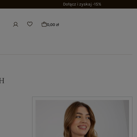
Dołącz i zyskaj -15%
0,00 zł
H