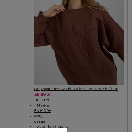
Brązowa dresowa bluza bez kaptura z haftem
59,99 zł
119,99 zł
#Marka:
EX MODA
#styl:
casual
#wzór dominujący:
haft