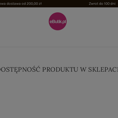
wa dostawa od 200,00 zł
Zwrot do 100 dni
DOSTĘPNOŚĆ PRODUKTU W SKLEPAC