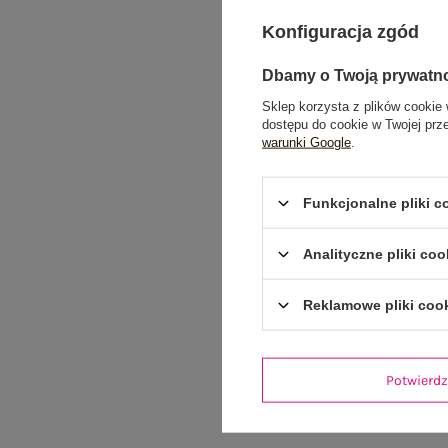
Konfiguracja zgód
Dbamy o Twoją prywatn
Sklep korzysta z plików cookie 
dostępu do cookie w Twojej prz
warunki Google
.
Funkcjonalne pliki 
Analityczne pliki coo
Reklamowe pliki coo
Potwier