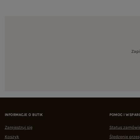
Zapi
INFORMACJE O BUTIK
POMOC I WSPAR
Zarejestruj się
Status zamówi
Koszyk
Śledzenie przes