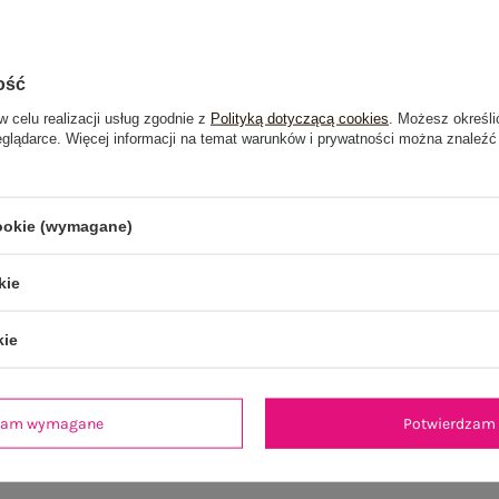
ość
w celu realizacji usług zgodnie z
Polityką dotyczącą cookies
. Możesz określi
eglądarce. Więcej informacji na temat warunków i prywatności można znaleźć
cookie (wymagane)
kie
kie
dzam wymagane
Potwierdzam 