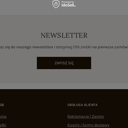
NEWSLETTER
sz się do naszego newslettera i otrzymaj 15% zniżki na pierwsze zamów
ZAPISZ SIĘ
CIE
OBSŁUGA KLIENTA
enia
Reklamacje | Zwroty
yłki
Koszty i formy dostawy