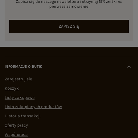
Zapisz się do naszego newslettera i otrzymaj 15% zniżki na
pierwsze zamówienie
ZAPISZ SIĘ
INFORMACJE O BUTIK
Zarejestruj się
Koszyk
Listy zakupowe
Lista zakupionych produktów
Historia transakcji
Oferty pracy
Współpraca