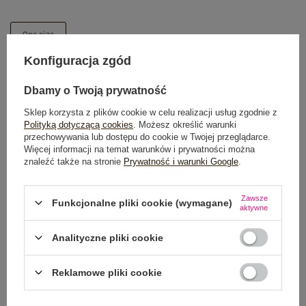
One size
Konfiguracja zgód
DODAJ DO KOSZYKA
Dbamy o Twoją prywatność
Możesz kupić także poprzez:
Sklep korzysta z plików cookie w celu realizacji usług zgodnie z
Polityką dotyczącą cookies
. Możesz określić warunki
przechowywania lub dostępu do cookie w Twojej przeglądarce.
Więcej informacji na temat warunków i prywatności można
znaleźć także na stronie
Prywatność i warunki Google
.
Dostawa
od 7,99 zł
Zawsze
Funkcjonalne pliki cookie (wymagane)
Do darmowej dostawy brakuje
200,00 zł
aktywne
Wysyłka w
poniedziałek
Analityczne pliki cookie
100 dni na zwrot
Reklamowe pliki cookie