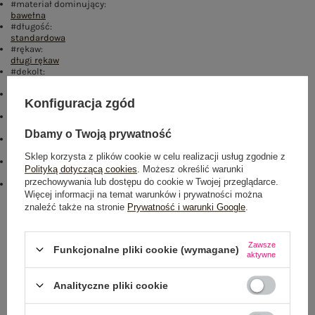
#materiał dominujący:
bawełna
#długość:
standardowa
#rękaw:
długi rękaw
#dekolt:
okrągły
#zapięcie:
Konfiguracja zgód
brak
#skład materiału :
70% bawełna
,
30% poliester
Dbamy o Twoją prywatność
#sposób prania :
pranie w pralce w 30°C
Sklep korzysta z plików cookie w celu realizacji usług zgodnie z
#cechy dodatkowe:
Polityką dotyczącą cookies
. Możesz określić warunki
ocieplenie
przechowywania lub dostępu do cookie w Twojej przeglądarce.
#modelka:
Więcej informacji na temat warunków i prywatności można
Modelka ma na sobie rozmiar one size. Wymiary modelki: wzrost 175
cm, biust 84 cm, talia 65 cm, biodra 92 cm
znaleźć także na stronie
Prywatność i warunki Google
.
Rozmiar: One size
Zawsze
Funkcjonalne pliki cookie (wymagane)
Centrum Logistyczne Nadarzyn
aktywne
Dostępny
Analityczne pliki cookie