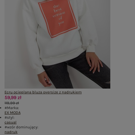
Ecru ocieplana bluza oversize z nadrukiem
59,99 zł
119,99 zł
#Marka:
EX MODA
#styl:
casual
#wzór dominujący:
nadruk