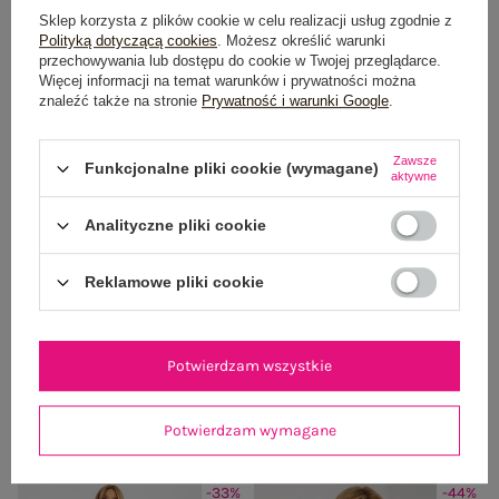
Sklep korzysta z plików cookie w celu realizacji usług zgodnie z
Polityką dotyczącą cookies
. Możesz określić warunki
przechowywania lub dostępu do cookie w Twojej przeglądarce.
Więcej informacji na temat warunków i prywatności można
znaleźć także na stronie
Prywatność i warunki Google
.
Zawsze
Funkcjonalne pliki cookie (wymagane)
aktywne
Analityczne pliki cookie
Reklamowe pliki cookie
Camelowy długi sweter oversize z
Camelowy luźny sweter rozpinany z
kołnierzykiem RUE PARIS
dziurami RUE PARIS
Cena regularna:
69,99 zł
Cena regularna:
79,99 zł
Potwierdzam wszystkie
49,99 zł
39,99 zł
Najniższa cena z 30 dni:
55,99 zł
Najniższa cena z 30 dni:
63,99 zł
Potwierdzam wymagane
+1
-33%
-44%