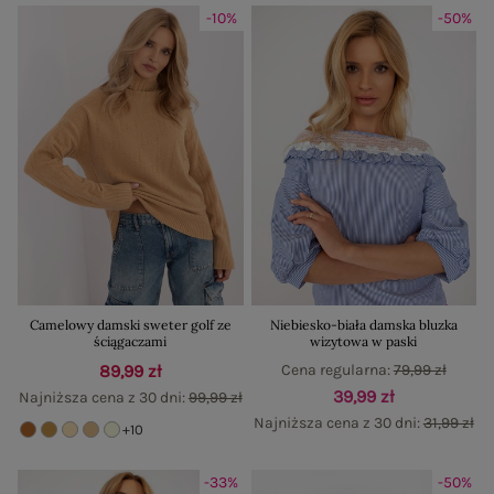
-10%
-50%
Camelowy damski sweter golf ze
Niebiesko-biała damska bluzka
ściągaczami
wizytowa w paski
89,99 zł
Cena regularna:
79,99 zł
39,99 zł
Najniższa cena z 30 dni:
99,99 zł
Najniższa cena z 30 dni:
31,99 zł
+10
-33%
-50%