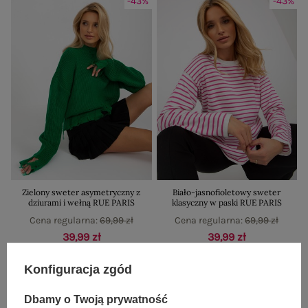
-43%
-43%
Zielony sweter asymetryczny z
Biało-jasnofioletowy sweter
dziurami i wełną RUE PARIS
klasyczny w paski RUE PARIS
Cena regularna:
69,99 zł
Cena regularna:
69,99 zł
39,99 zł
39,99 zł
Najniższa cena z 30 dni:
55,99 zł
Najniższa cena z 30 dni:
55,99 zł
Konfiguracja zgód
Dbamy o Twoją prywatność
-29%
-50%