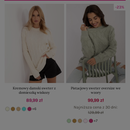
-23%
Kremowy damski sweter z
Pistacjowy sweter oversize we
domieszką wiskozy
wzory
89,99 zł
99,99 zł
Najniższa cena z 30 dni:
+6
129,99 zł
+7