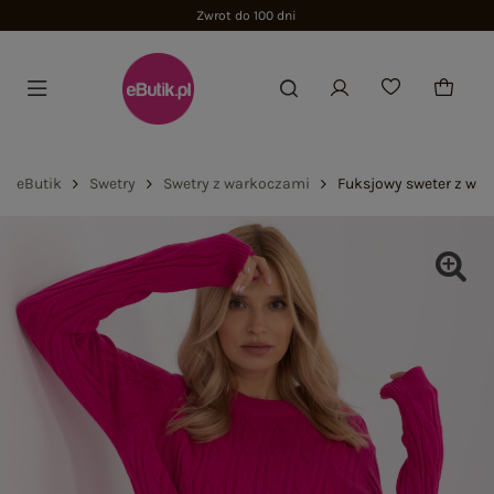
Zwrot do 100 dni
eButik
Swetry
Swetry z warkoczami
Fuksjowy sweter z wa