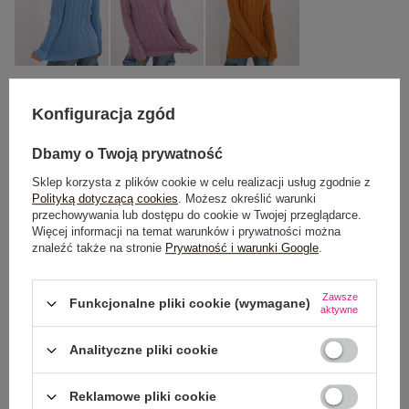
Konfiguracja zgód
One size
Dbamy o Twoją prywatność
DODAJ DO KOSZYKA
Sklep korzysta z plików cookie w celu realizacji usług zgodnie z
Polityką dotyczącą cookies
. Możesz określić warunki
przechowywania lub dostępu do cookie w Twojej przeglądarce.
Możesz kupić także poprzez:
Więcej informacji na temat warunków i prywatności można
znaleźć także na stronie
Prywatność i warunki Google
.
Zawsze
Funkcjonalne pliki cookie (wymagane)
Dostawa
od 7,99 zł
aktywne
Do darmowej dostawy brakuje
200,00 zł
Analityczne pliki cookie
Zamów w ciągu
02:03:43 sek.
,
a wyślemy
jeszcze dzisiaj!
Reklamowe pliki cookie