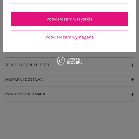
100 dni na zwrot
Potwierdzam wszystkie
OPIS PRODUKTU
Potwierdzam wymagane
GŁÓWNE PARAMETRY
OPINIE O PRODUKCIE
(2)
WYSYŁKA I DOSTAWA
ZWROTY I REKLAMACJE