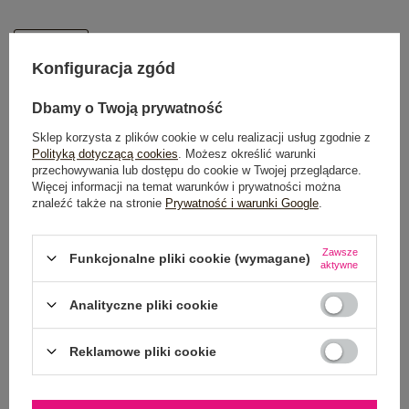
One size
Konfiguracja zgód
DODAJ DO KOSZYKA
Dbamy o Twoją prywatność
Sklep korzysta z plików cookie w celu realizacji usług zgodnie z
Możesz kupić także poprzez:
Polityką dotyczącą cookies
. Możesz określić warunki
przechowywania lub dostępu do cookie w Twojej przeglądarce.
Więcej informacji na temat warunków i prywatności można
znaleźć także na stronie
Prywatność i warunki Google
.
Dostawa
od 7,99 zł
Zawsze
Funkcjonalne pliki cookie (wymagane)
aktywne
Do darmowej dostawy brakuje
200,00 zł
Wysyłka
jutro
Analityczne pliki cookie
100 dni na zwrot
Reklamowe pliki cookie