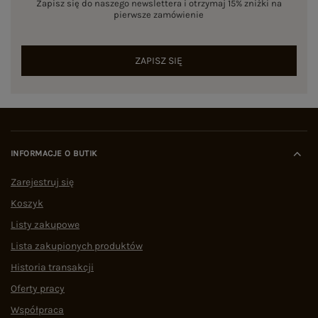
Zapisz się do naszego newslettera i otrzymaj 15% zniżki na
pierwsze zamówienie
ZAPISZ SIĘ
INFORMACJE O BUTIK
Zarejestruj się
Koszyk
Listy zakupowe
Lista zakupionych produktów
Historia transakcji
Oferty pracy
Współpraca