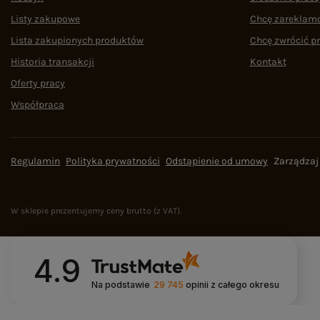
Listy zakupowe
Chcę zareklam
Lista zakupionych produktów
Chcę zwrócić p
Historia transakcji
Kontakt
Oferty pracy
Współpraca
Regulamin
Polityka prywatności
Odstąpienie od umowy
Zarządzaj
W sklepie prezentujemy ceny brutto (z VAT).
4.9
Na podstawie
29 745
opinii
z całego okresu