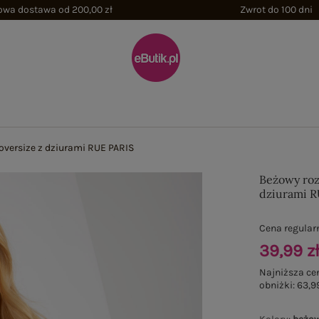
wa dostawa od 200,00 zł
Zwrot do 100 dni
oversize z dziurami RUE PARIS
Beżowy roz
dziurami R
Cena regular
39,99 z
Najniższa ce
obniżki:
63,99