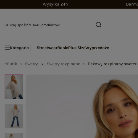
Wysyłka 24h
Darmo
Streetwear
Basic
Plus Size
Wyprzedaże
Kategorie
eButik
Swetry
Swetry rozpinane
Beżowy rozpinany sweter 