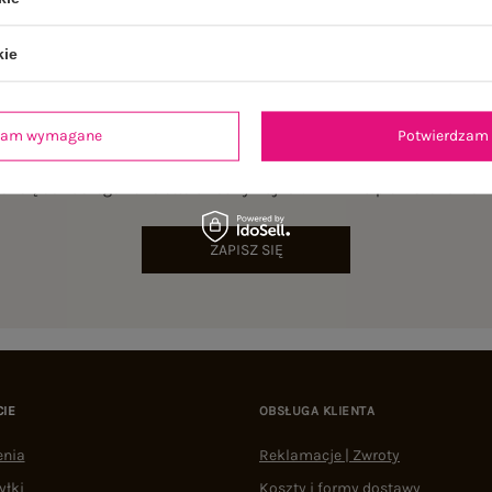
kie
dzam wymagane
Potwierdzam 
NEWSLETTER
sz się do naszego newslettera i otrzymaj 15% zniżki na pierwsze zamów
ZAPISZ SIĘ
CIE
OBSŁUGA KLIENTA
enia
Reklamacje | Zwroty
yłki
Koszty i formy dostawy