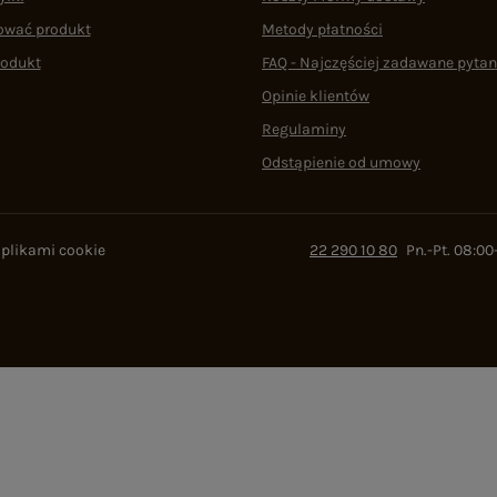
ować produkt
Metody płatności
rodukt
FAQ - Najczęściej zadawane pytan
Opinie klientów
Regulaminy
Odstąpienie od umowy
 plikami cookie
22 290 10 80
Pn.-Pt. 08:00