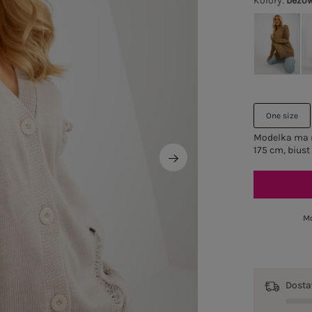
Kolory
:
beżo
One size
Modelka ma n
175 cm, biust
Mo
Dost