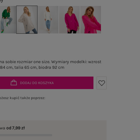
wy
a sobie rozmiar one size. Wymiary modelki: wzrost
 84 cm, talia 65 cm, biodra 92 cm
DODAJ DO KOSZYKA
żesz kupić także poprzez:
awa
od 7,99 zł