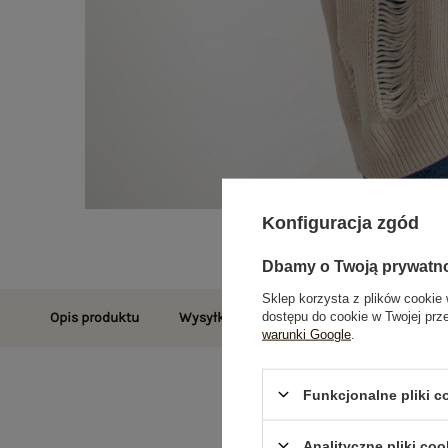
Konfiguracja zgód
Dbamy o Twoją prywatn
Sklep korzysta z plików cookie 
dostępu do cookie w Twojej prz
Opis produktu
Wysyłka i dostawa
Zwroty i reklamac
warunki Google
.
Funkcjonalne pliki 
Analityczne pliki coo