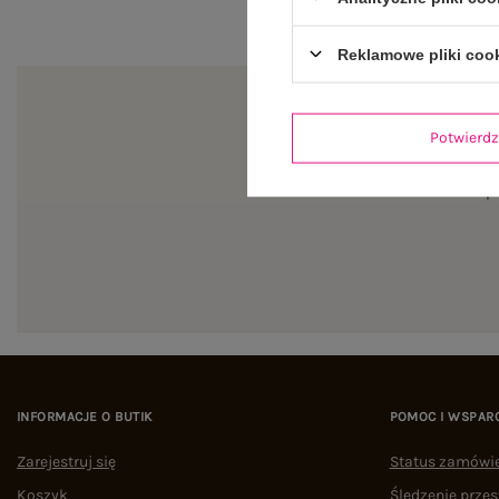
Reklamowe pliki coo
Potwier
Zapi
INFORMACJE O BUTIK
POMOC I WSPAR
Zarejestruj się
Status zamówi
Koszyk
Śledzenie przes