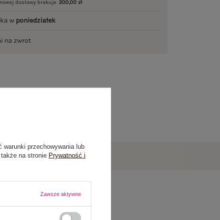
mowej dostawy brakuje
200,00 zł
łka w
poniedziałek
ni na zwrot
ć warunki przechowywania lub
 także na stronie
Prywatność i
Zawsze aktywne