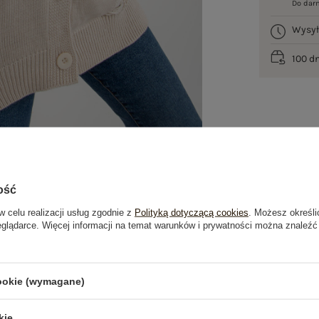
Do dar
Wysy
100 d
ość
w celu realizacji usług zgodnie z
Polityką dotyczącą cookies
. Możesz określi
eglądarce. Więcej informacji na temat warunków i prywatności można znaleźć
je
Opinie o produkcie
(0)
cookie (wymagane)
kie