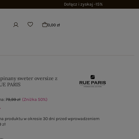
Dołącz i zyskaj -15%
0,00 zł
pinany sweter oversize z
UE PARIS
na:
79,99 zł
(Zniżka
50
%
)
ł
na produktu w okresie 30 dni przed wprowadzeniem
 zł