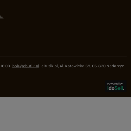
ia
-16:00
bok@ebutik.pl
eButik.pl
,
Al. Katowicka 68
,
05-830
Nadarzyn