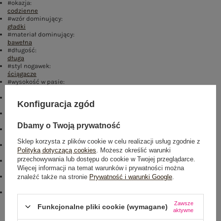
#okazja:
codzienne
#wzór dominujący:
gładki
#materiał dominujący:
bawełna
#długość:
długa
#styl nogawek:
ściągacze
#wysokość w pasie:
wysoki
#kieszenie:
Konfiguracja zgód
boczne
#rękaw:
długi rękaw
Dbamy o Twoją prywatność
#dekolt:
okrągły
Sklep korzysta z plików cookie w celu realizacji usług zgodnie z
#cechy dodatkowe:
Polityką dotyczącą cookies
. Możesz określić warunki
haft
przechowywania lub dostępu do cookie w Twojej przeglądarce.
#skład materiału :
Więcej informacji na temat warunków i prywatności można
70% bawełna
,
30% poliester
#sposób prania :
znaleźć także na stronie
Prywatność i warunki Google
.
pranie w pralce w 30°C
#modelka:
Modelka ma na sobie rozmiar one size. Wymiary modelki: wzrost 170
Zawsze
Funkcjonalne pliki cookie (wymagane)
cm, biust 88 cm, talia 63 cm, biodra 89 cm
aktywne