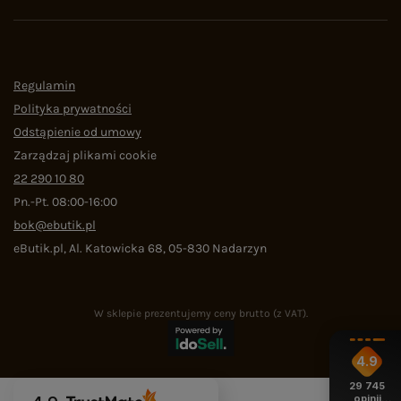
Regulamin
Polityka prywatności
Odstąpienie od umowy
Zarządzaj plikami cookie
22 290 10 80
Pn.-Pt. 08:00-16:00
bok@ebutik.pl
eButik.pl
,
Al. Katowicka 68
,
05-830
Nadarzyn
W sklepie prezentujemy ceny brutto (z VAT).
4.9
29 745
opinii