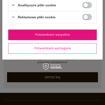
Rozmiar: One size
Analityczne pliki cookie
Centrum Logistyczne Nadarzyn
Dostępny
Reklamowe pliki cookie
Potwierdzam wszystkie
NEWSLETTER
Potwierdzam wymagane
Zapisz się do naszego newslettera i otrzymaj 15% zniżki na
pierwsze zamówienie
ZAPISZ SIĘ