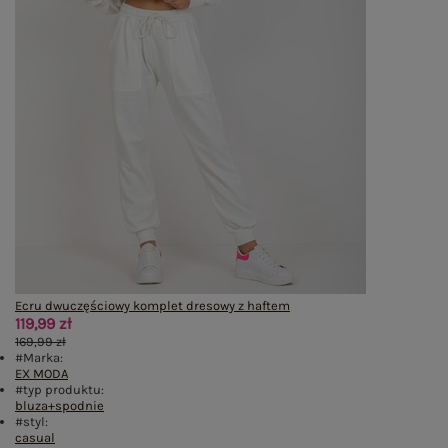
Ecru dwuczęściowy komplet dresowy z haftem
119,99 zł
169,99 zł
#Marka:
EX MODA
#typ produktu:
bluza+spodnie
#styl:
casual