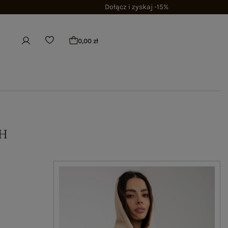
Dołącz i zyskaj -15%
0,00 zł
H