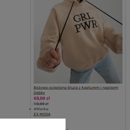
Beżowa ocieplana bluza z kapturem i napisem
Debby
69,99 zł
119,99 zł
#Marka:
EX MODA
#styl:
casual
#wzór dominujący: