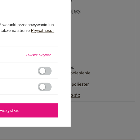
gładki
#materiał dominujący:
bawełna
#długość:
ć warunki przechowywania lub
standardowa
 także na stronie
Prywatność i
#rękaw:
długi rękaw
#dekolt:
kaptur
Zawsze aktywne
#zapięcie:
brak
#cechy dodatkowe:
naszywki
,
troczki
,
ocieplenie
#skład materiału :
70% bawełna
,
30% poliester
#sposób prania :
pranie w pralce w 30°C
wszystkie