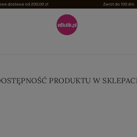
wa dostawa od 200,00 zł
Zwrot do 100 dni
DOSTĘPNOŚĆ PRODUKTU W SKLEPAC