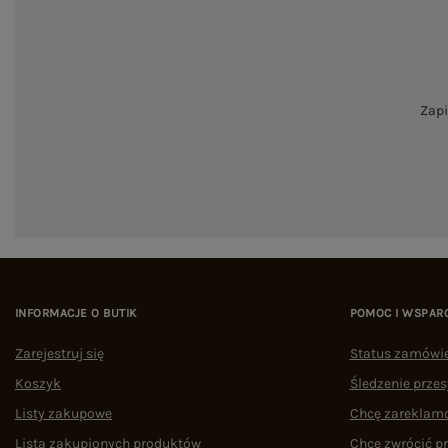
Zapi
INFORMACJE O BUTIK
POMOC I WSPAR
Zarejestruj się
Status zamówi
Koszyk
Śledzenie przes
Listy zakupowe
Chcę zareklam
Lista zakupionych produktów
Chcę zwrócić p