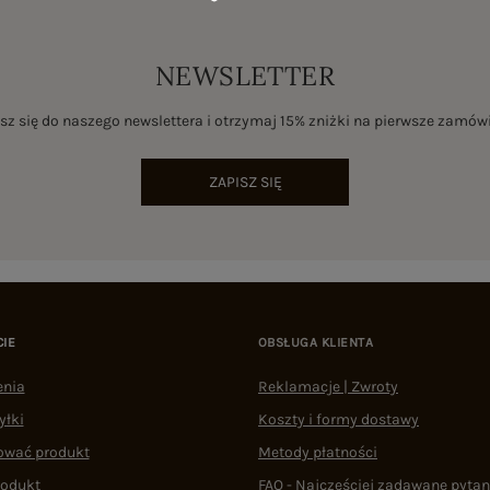
NEWSLETTER
sz się do naszego newslettera i otrzymaj 15% zniżki na pierwsze zamów
ZAPISZ SIĘ
CIE
OBSŁUGA KLIENTA
enia
Reklamacje | Zwroty
yłki
Koszty i formy dostawy
ować produkt
Metody płatności
rodukt
FAQ - Najczęściej zadawane pytan