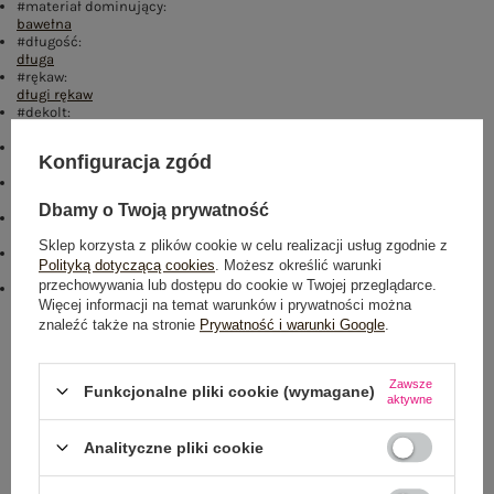
#materiał dominujący:
bawełna
#długość:
długa
#rękaw:
długi rękaw
#dekolt:
kaptur
#zapięcie:
Konfiguracja zgód
brak
#cechy dodatkowe:
kaptur
,
troczki
,
ocieplenie
,
kieszenie
Dbamy o Twoją prywatność
#skład materiału :
70% bawełna
,
30% poliester
Sklep korzysta z plików cookie w celu realizacji usług zgodnie z
#sposób prania :
Polityką dotyczącą cookies
. Możesz określić warunki
pranie w pralce w 30°C
przechowywania lub dostępu do cookie w Twojej przeglądarce.
#modelka:
Więcej informacji na temat warunków i prywatności można
Modelka ma na sobie rozmiar one size. Wymiary modelki: wzrost 167
cm, biust 73 cm, talia 64 cm, biodra 91 cm
znaleźć także na stronie
Prywatność i warunki Google
.
Rozmiar: One size
Zawsze
Funkcjonalne pliki cookie (wymagane)
Centrum Logistyczne Nadarzyn
aktywne
Dostępny
Analityczne pliki cookie