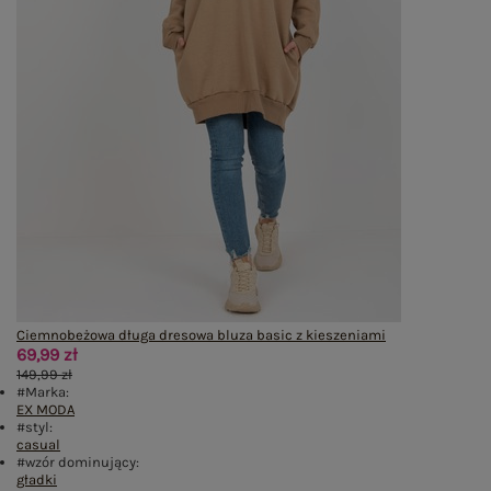
Ciemnobeżowa długa dresowa bluza basic z kieszeniami
69,99 zł
149,99 zł
#Marka:
EX MODA
#styl:
casual
#wzór dominujący:
gładki