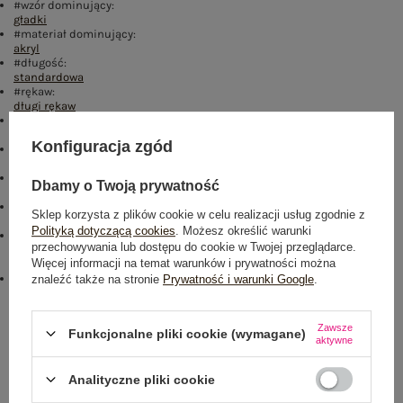
#wzór dominujący:
gładki
#materiał dominujący:
akryl
#długość:
standardowa
#rękaw:
długi rękaw
#dekolt:
serek / dekolt V
Konfiguracja zgód
#zapięcie:
guziki
#skład materiału :
Dbamy o Twoją prywatność
70% akryl
,
30% wełna
#sposób prania :
Sklep korzysta z plików cookie w celu realizacji usług zgodnie z
pranie w pralce w 30°C
Polityką dotyczącą cookies
. Możesz określić warunki
#modelka:
przechowywania lub dostępu do cookie w Twojej przeglądarce.
Modelka ma na sobie rozmiar one size. Wymiary modelki: wzrost 177
Więcej informacji na temat warunków i prywatności można
cm, biust 84 cm, talia 62 cm, biodra 89 cm
emblemat_FP:
znaleźć także na stronie
Prywatność i warunki Google
.
txt_CONTAINS WOOL#546070#FFFFFF
,
dół
,
lewo
,
col
Rozmiar: One size
Zawsze
Funkcjonalne pliki cookie (wymagane)
aktywne
Centrum Logistyczne Nadarzyn
Dostępny
Analityczne pliki cookie