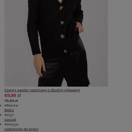
Czarny sweter rozpinany z długim rękawem
69,99 zł
79,99 zł
#Marka:
BADU
#styl:
casual
#okazja:
codzienne
,
do pracy