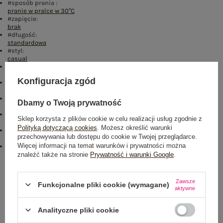
#sposób prania :
pranie w pralce w 30°C
#zapięcie:
brak
#długość:
standardowa
#styl:
casual
#skład materiału :
65% bawełna
,
35% poliester
Konfiguracja zgód
#rękaw:
długi rękaw
#dekolt:
Dbamy o Twoją prywatność
kaptur
#cechy dodatkowe:
Sklep korzysta z plików cookie w celu realizacji usług zgodnie z
kieszeń
,
naszywki
Polityką dotyczącą cookies
. Możesz określić warunki
#ocieplenie:
przechowywania lub dostępu do cookie w Twojej przeglądarce.
z ociepleniem
Więcej informacji na temat warunków i prywatności można
#modelka:
Modelka ma na sobie rozmiar one size. Wymiary modelki: wzrost 178
znaleźć także na stronie
Prywatność i warunki Google
.
cm, biust 90 cm, talia 62 cm, biodra 94 cm
Rozmiar: One size
Zawsze
Funkcjonalne pliki cookie (wymagane)
aktywne
Centrum Logistyczne Nadarzyn
Dostępny
Analityczne pliki cookie