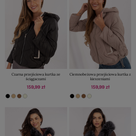
Czarna przejściowa kurtka ze
Ciemnobeżowa przejściowa kurtka z
ściągaczami
kieszeniami
159,99 zł
159,99 zł