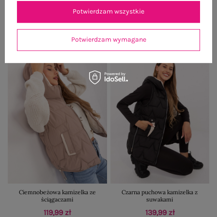
pikowaniem
119,99 zł
Potwierdzam wszystkie
139,99 zł
Potwierdzam wymagane
Ciemnobeżowa kamizelka ze
Czarna puchowa kamizelka z
ściągaczami
suwakami
119,99 zł
139,99 zł