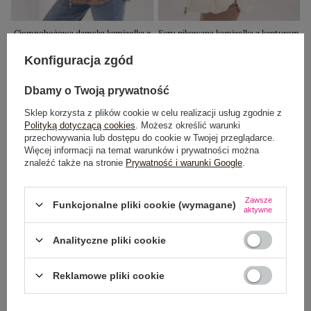
Ciemnobeżowa damska kamizelka z
Ecru pikowana kamizelka z kapturem
kieszeniami
139,99 zł
Konfiguracja zgód
139,99 zł
Dbamy o Twoją prywatność
Sklep korzysta z plików cookie w celu realizacji usług zgodnie z
Polityką dotyczącą cookies
. Możesz określić warunki
przechowywania lub dostępu do cookie w Twojej przeglądarce.
Więcej informacji na temat warunków i prywatności można
znaleźć także na stronie
Prywatność i warunki Google
.
Zawsze
Funkcjonalne pliki cookie (wymagane)
aktywne
Analityczne pliki cookie
Reklamowe pliki cookie
Czarna puchowa kurtka z
Czarna krótka kamizelka z kapturem