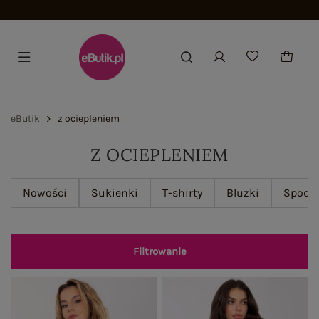
Dołącz i zyskaj -15%
eButik
z ociepleniem
Z OCIEPLENIEM
Nowości
Sukienki
T-shirty
Bluzki
Spodn
Filtrowanie