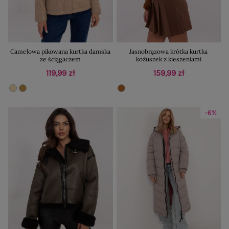
Camelowa pikowana kurtka damska
Jasnobrązowa krótka kurtka
ze ściągaczem
kożuszek z kieszeniami
119,99 zł
159,99 zł
-6%