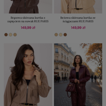
Brązowa skórzana kurtka z
Beżowa skórzana kurtka ze
zapięciem na suwak RUE PARIS
ściągaczami RUE PARIS
149,99 zł
149,99 zł