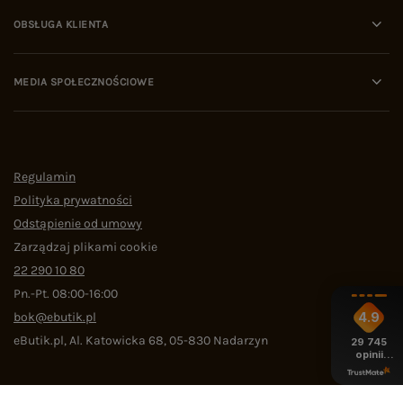
OBSŁUGA KLIENTA
MEDIA SPOŁECZNOŚCIOWE
Regulamin
Polityka prywatności
Odstąpienie od umowy
Zarządzaj plikami cookie
22 290 10 80
Pn.-Pt. 08:00-16:00
bok@ebutik.pl
4.9
eButik.pl
,
Al. Katowicka 68
,
05-830
Nadarzyn
29 745
opinii
z całego
okresu