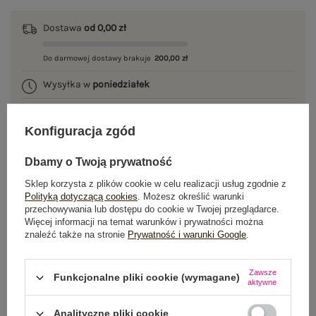
Dostawa
od 0,00 zł
Do darmowej dostawy brakuje
200,00 zł
Wysyłka w
poniedziałek
100 dni na zwrot
Konfiguracja zgód
Dbamy o Twoją prywatność
OPIS PRODUKTU
Sklep korzysta z plików cookie w celu realizacji usług zgodnie z
Polityką dotyczącą cookies
. Możesz określić warunki
przechowywania lub dostępu do cookie w Twojej przeglądarce.
GŁÓWNE PARAMETRY
Więcej informacji na temat warunków i prywatności można
znaleźć także na stronie
Prywatność i warunki Google
.
OPINIE O PRODUKCIE
(0)
Zawsze
WYSYŁKA I DOSTAWA
Funkcjonalne pliki cookie (wymagane)
aktywne
ZWROTY I REKLAMACJE
Analityczne pliki cookie