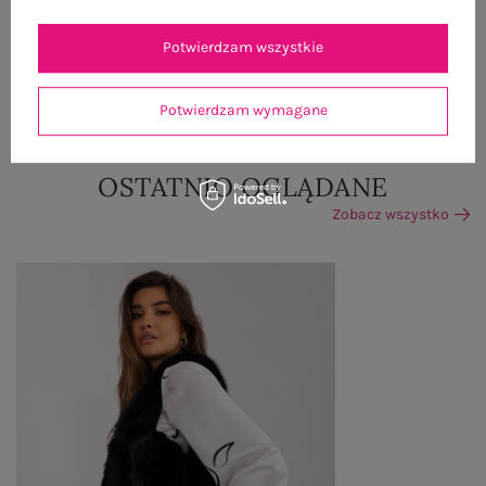
WYSYŁKA I DOSTAWA
Potwierdzam wszystkie
ZWROTY I REKLAMACJE
Potwierdzam wymagane
OSTATNIO OGLĄDANE
Zobacz wszystko