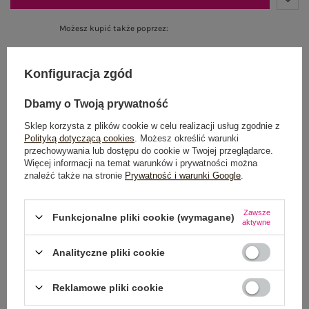
Możesz kupić także poprzez:
Konfiguracja zgód
Dostawa
od 7,99 zł
Dbamy o Twoją prywatność
Do darmowej dostawy brakuje
200,00 zł
Sklep korzysta z plików cookie w celu realizacji usług zgodnie z
Polityką dotyczącą cookies
. Możesz określić warunki
Wysyłka w
poniedziałek
przechowywania lub dostępu do cookie w Twojej przeglądarce.
Więcej informacji na temat warunków i prywatności można
znaleźć także na stronie
Prywatność i warunki Google
.
100 dni na zwrot
Zawsze
Funkcjonalne pliki cookie (wymagane)
aktywne
OPIS PRODUKTU
Analityczne pliki cookie
GŁÓWNE PARAMETRY
Reklamowe pliki cookie
OPINIE O PRODUKCIE
(1)