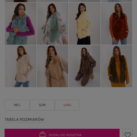
M/L
S/M
L/XL
TABELA ROZMIARÓW
DODAJ DO KOSZYKA