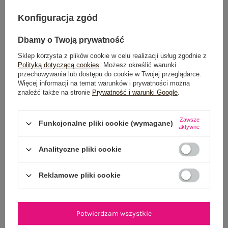
Konfiguracja zgód
Dostawa
od 7,99 zł
Dbamy o Twoją prywatność
Do darmowej dostawy brakuje
200,00 zł
Sklep korzysta z plików cookie w celu realizacji usług zgodnie z
Polityką dotyczącą cookies
. Możesz określić warunki
Wysyłka w
poniedziałek
przechowywania lub dostępu do cookie w Twojej przeglądarce.
Więcej informacji na temat warunków i prywatności można
znaleźć także na stronie
Prywatność i warunki Google
.
100 dni na zwrot
Zawsze
Funkcjonalne pliki cookie (wymagane)
aktywne
OPIS PRODUKTU
Analityczne pliki cookie
GŁÓWNE PARAMETRY
Reklamowe pliki cookie
OPINIE O PRODUKCIE
(1)
WYSYŁKA I DOSTAWA
Potwierdzam wszystkie