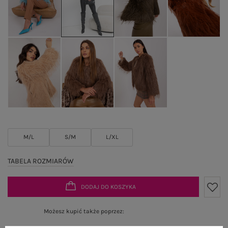
M/L
S/M
L/XL
TABELA ROZMIARÓW
DODAJ DO KOSZYKA
Możesz kupić także poprzez: