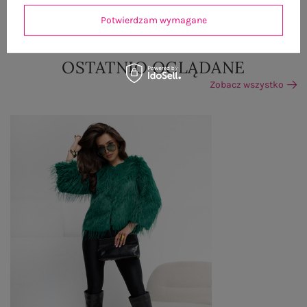
ZWROTY I REKLAMACJE
Potwierdzam wymagane
OSTATNIO OGLĄDANE
Zobacz wszystko