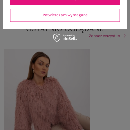
ZWROTY I REKLAMACJE
Potwierdzam wymagane
OSTATNIO OGLĄDANE
Zobacz wszystko