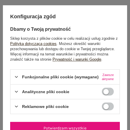
Konfiguracja zgód
Dostawa
od 7,99 zł
Dbamy o Twoją prywatność
Do darmowej dostawy brakuje
200,00 zł
Sklep korzysta z plików cookie w celu realizacji usług zgodnie z
Wysyłka
jutro
Polityką dotyczącą cookies
. Możesz określić warunki
przechowywania lub dostępu do cookie w Twojej przeglądarce.
100 dni na zwrot
Więcej informacji na temat warunków i prywatności można
znaleźć także na stronie
Prywatność i warunki Google
.
Zawsze
Funkcjonalne pliki cookie (wymagane)
aktywne
OPIS PRODUKTU
Analityczne pliki cookie
GŁÓWNE PARAMETRY
Reklamowe pliki cookie
OPINIE O PRODUKCIE
(1)
WYSYŁKA I DOSTAWA
Potwierdzam wszystkie