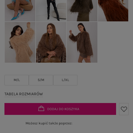
M/L
S/M
L/XL
TABELA ROZMIARÓW
DODAJ DO KOSZYKA
Możesz kupić także poprzez: