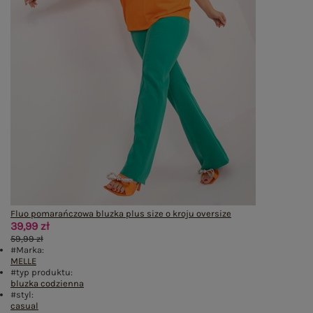
Fluo pomarańczowa bluzka plus size o kroju oversize
39,99 zł
59,99 zł
#Marka:
MELLE
#typ produktu:
bluzka codzienna
#styl:
casual