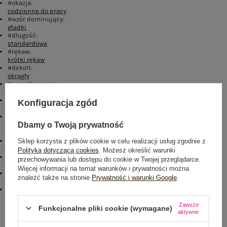
#okazja:
codzienne
,
do pracy
#wzór dominujący:
gładki
#długość:
standardowa
#rękaw:
krótki rękaw
#dekolt:
okrągły
#sposób prania :
pranie w pralce w 30°C
#zapięcie:
Konfiguracja zgód
brak
#modelka:
Modelka ma na sobie rozmiar one size. Wymiary modelki: wzrost 172
Dbamy o Twoją prywatność
cm, biust 103 cm, talia 73 cm, biodra 103 cm
#skład materiału :
Sklep korzysta z plików cookie w celu realizacji usług zgodnie z
90% bawełna
,
10% elastan
Polityką dotyczącą cookies
. Możesz określić warunki
#materiał dominujący:
przechowywania lub dostępu do cookie w Twojej przeglądarce.
bawełna
Więcej informacji na temat warunków i prywatności można
emblemat:
znaleźć także na stronie
Prywatność i warunki Google
.
lewo
,
dół
,
col
,
txt_PLUS SIZE#241606#FFFFFF%80
emblemat_FP:
txt_PLUS SIZE#000000#FFFFFF
,
dół
,
lewo
,
col
,
txt_COTTON
Zawsze
COMFORT#546070#FFFFFF
Funkcjonalne pliki cookie (wymagane)
aktywne
Rozmiar: One size