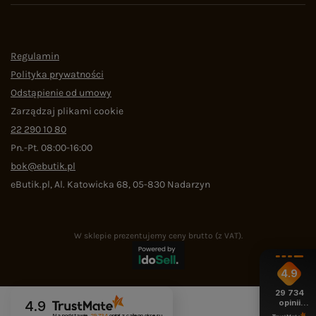
Regulamin
Polityka prywatności
Odstąpienie od umowy
Zarządzaj plikami cookie
22 290 10 80
Pn.-Pt. 08:00-16:00
bok@ebutik.pl
eButik.pl
,
Al. Katowicka 68
,
05-830
Nadarzyn
W sklepie prezentujemy ceny brutto (z VAT).
4.9
29 734
opinii
4.9
z całego
Na podstawie
29 734
opinii
z całego okresu