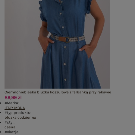
Ciemnoniebieska bluzka koszulowa z falbanką przy rękawie
89,99 zł
#Marka:
ITALY MODA
#typ produktu:
bluzka codzienna
#styl:
casual
#okazja: