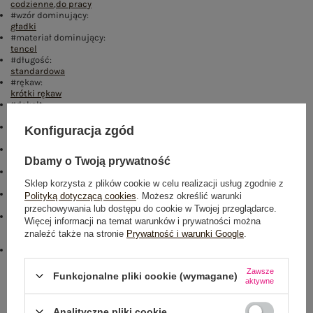
codzienne
,
do pracy
#wzór dominujący:
gładki
#materiał dominujący:
tencel
#długość:
standardowa
#rękaw:
krótki rękaw
#dekolt:
kołnierzyk
#zapięcie:
Konfiguracja zgód
guziki
#cechy dodatkowe:
falbana
Dbamy o Twoją prywatność
#skład materiału :
100% tencel
Sklep korzysta z plików cookie w celu realizacji usług zgodnie z
#sposób prania :
Polityką dotyczącą cookies
. Możesz określić warunki
pranie w pralce w 30°C
przechowywania lub dostępu do cookie w Twojej przeglądarce.
#modelka:
Więcej informacji na temat warunków i prywatności można
Modelka ma na sobie rozmiar S. Wymiary modelki: wzrost 173 cm,
znaleźć także na stronie
Prywatność i warunki Google
.
biust 90 cm, talia 64 cm, biodra 91 cm
emblemat_FP:
txt_CONTAINS LYOCELL#546070#FFFFFF
,
dół
,
lewo
,
col
Zawsze
Funkcjonalne pliki cookie (wymagane)
aktywne
Rozmiar: One size
Centrum Logistyczne Nadarzyn
Analityczne pliki cookie