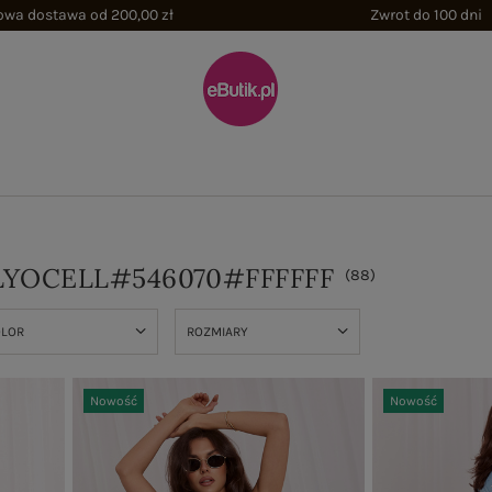
wa dostawa od 200,00 zł
Zwrot do 100 dni
LYOCELL#546070#FFFFFF
(
88
)
OLOR
ROZMIARY
Nowość
Nowość