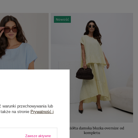
Nowość
ć warunki przechowywania lub
 także na stronie
Prywatność i
ka luźna bluzka na lato
Jasnożółta damska bluzka oversize od
kompletu
79,99 zł
Zawsze aktywne