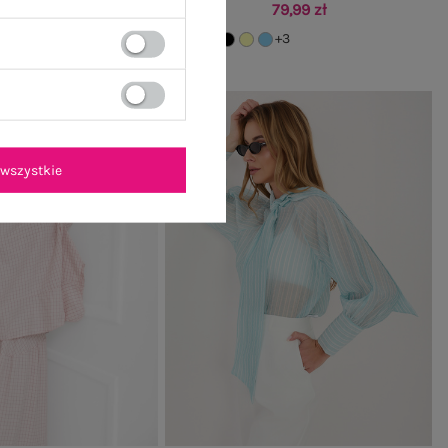
79,99 zł
+3
+3
wszystkie