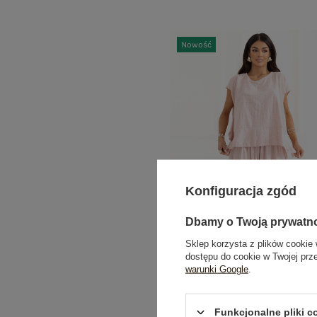
Nowość
Konfiguracja zgód
Dbamy o Twoją prywatn
Sklep korzysta z plików cookie 
dostępu do cookie w Twojej prz
warunki Google
.
Jasnoróżowa rozkloszowana spód
kratkę
Funkcjonalne pliki 