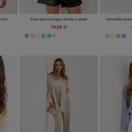
astym
Szara prześwitująca bluzka w paski
Jasnożółta prze
79,99 zł
+1