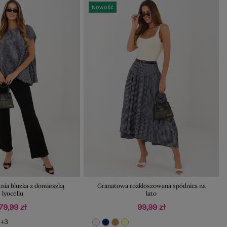
Nowość
nia bluzka z domieszką
Granatowa rozkloszowana spódnica na
lyocellu
lato
79,99 zł
99,99 zł
+3