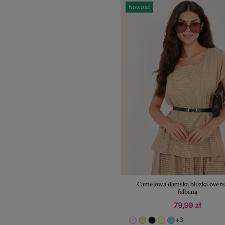
Nowość
Camelowa damska bluzka overs
falbaną
79,99 zł
+3