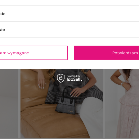
99,99 zł
kie
kie
Nowość
Nowość
dzam wymagane
Potwierdzam 