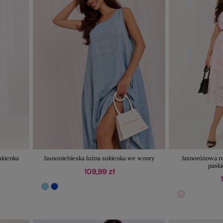
ukienka
Jasnoniebieska luźna sukienka we wzory
Jasnoróżowa r
pask
109,99 zł