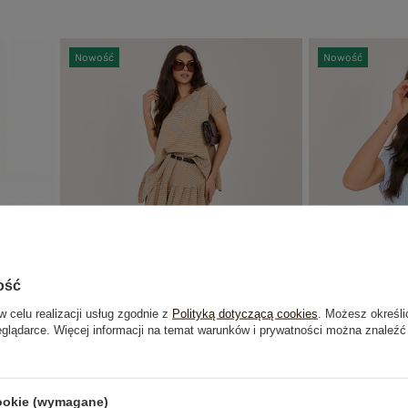
Nowość
Nowość
ość
w celu realizacji usług zgodnie z
Polityką dotyczącą cookies
. Możesz określi
eglądarce. Więcej informacji na temat warunków i prywatności można znaleźć
nica w
Camelowa rozkloszowana spódnica od
Jasnoniebies
kompletu
cookie (wymagane)