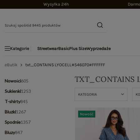
Wysyłka 24h
Darmo
Streetwear
Basic
Plus Size
Wyprzedaże
Kategorie
eButik
txt_CONTAINS LYOCELL#546070#FFFFFF
TXT_CONTAINS 
Nowości
605
Sukienki
1253
KATEGORIA
K
T-shirty
845
Bluzki
1267
Nowość
Spodnie
1357
Bluzy
847