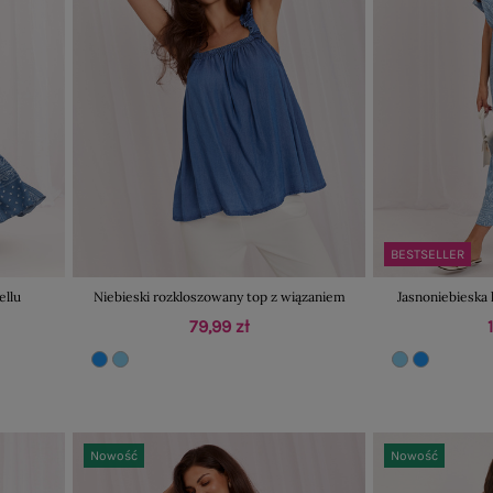
BESTSELLER
ellu
Niebieski rozkloszowany top z wiązaniem
Jasnoniebieska 
79,99 zł
Nowość
Nowość