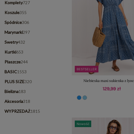
Komplety
727
Koszule
355
Spódnice
306
Marynarki
297
Swetry
432
Kurtki
653
Płaszcze
244
BESTSELLER
BASIC
1553
Niebieska maxi sukienka z lyoc
PLUS SIZE
320
129,99 zł
Bielizna
183
Akcesoria
318
WYPRZEDAŻ
1815
Nowość