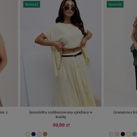
Nowość
Nowość
ize z
Jasnożółta rozkloszowana spódnica w
Granatowa let
kratkę
99,99 zł