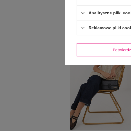
99,99 zł
Analityczne pliki coo
Reklamowe pliki coo
Nowość
Potwier