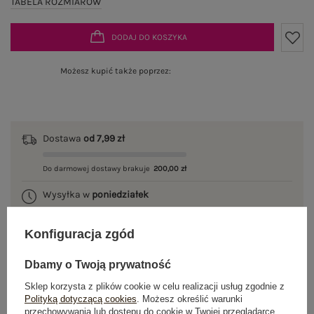
TABELA ROZMIARÓW
DODAJ DO KOSZYKA
Możesz kupić także poprzez:
Dostawa
od 7,99 zł
Do darmowej dostawy brakuje
200,00 zł
Wysyłka w
poniedziałek
100 dni na zwrot
Konfiguracja zgód
Dbamy o Twoją prywatność
Sklep korzysta z plików cookie w celu realizacji usług zgodnie z
OPIS PRODUKTU
Polityką dotyczącą cookies
. Możesz określić warunki
przechowywania lub dostępu do cookie w Twojej przeglądarce.