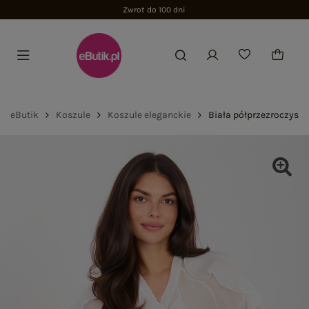
Zwrot do 100 dni
eButik
Koszule
Koszule eleganckie
Biała półprzezroczysta