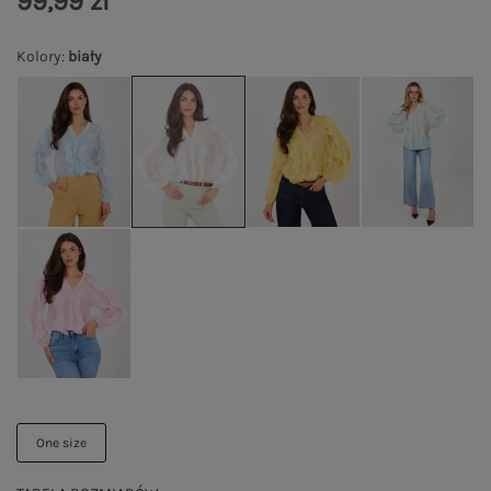
99,99 zł
Kolory
:
biały
One size