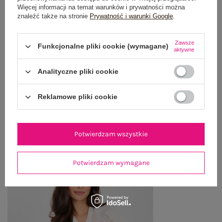
GŁÓWNE PARAMETRY
Więcej informacji na temat warunków i prywatności można
znaleźć także na stronie
Prywatność i warunki Google
.
OPINIE O PRODUKCIE
(0)
Zawsze
Funkcjonalne pliki cookie (wymagane)
aktywne
WYSYŁKA I DOSTAWA
Analityczne pliki cookie
ZWROTY I REKLAMACJE
Reklamowe pliki cookie
OSTATNIO OGLĄDANE
Zobacz wszystko
Potwierdzam wszystkie
Potwierdzam wymagane