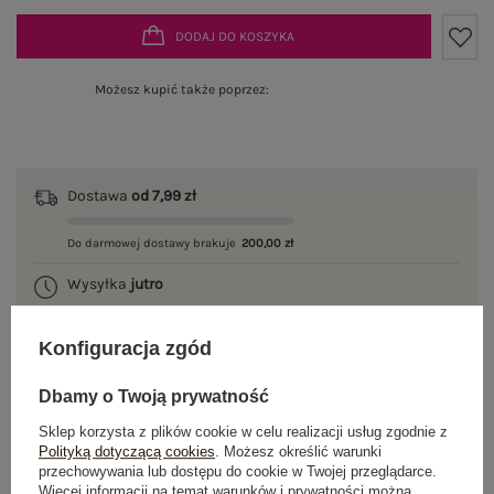
DODAJ DO KOSZYKA
Możesz kupić także poprzez:
Dostawa
od 7,99 zł
Do darmowej dostawy brakuje
200,00 zł
Wysyłka
jutro
100 dni na zwrot
Konfiguracja zgód
Dbamy o Twoją prywatność
OPIS PRODUKTU
Sklep korzysta z plików cookie w celu realizacji usług zgodnie z
Polityką dotyczącą cookies
. Możesz określić warunki
przechowywania lub dostępu do cookie w Twojej przeglądarce.
GŁÓWNE PARAMETRY
Więcej informacji na temat warunków i prywatności można