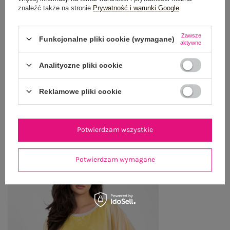
znaleźć także na stronie
Prywatność i warunki Google
.
OPINIE O PRODUKCIE
(0)
Zawsze
Funkcjonalne pliki cookie (wymagane)
WYSYŁKA I DOSTAWA
aktywne
Analityczne pliki cookie
ZWROTY I REKLAMACJE
Reklamowe pliki cookie
OSTATNIO OGLĄDANE
Zobacz wszystko
Potwierdzam wszystkie
Potwierdzam wymagane