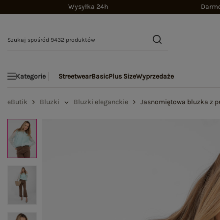
Wysyłka 24h
Darmo
Streetwear
Basic
Plus Size
Wyprzedaże
Kategorie
eButik
Bluzki
Bluzki eleganckie
Jasnomiętowa bluzka z p