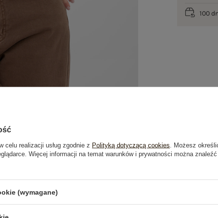
100 d
ość
w celu realizacji usług zgodnie z
Polityką dotyczącą cookies
. Możesz określi
eglądarce. Więcej informacji na temat warunków i prywatności można znaleźć
je
Opinie o produkcie
(0)
cookie (wymagane)
OSTATNIO OGLĄDANE
kie