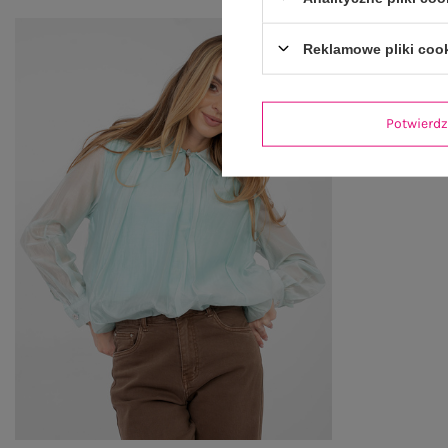
Reklamowe pliki coo
Potwier