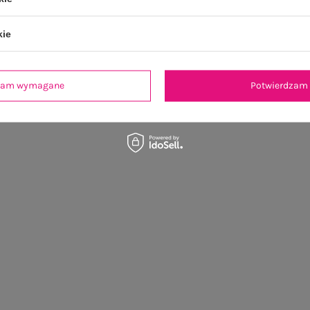
kie
dzam wymagane
Potwierdzam 