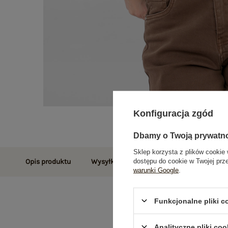
Konfiguracja zgód
Dbamy o Twoją prywatn
Sklep korzysta z plików cookie 
dostępu do cookie w Twojej prz
Opis produktu
Wysyłka i dostawa
Zwroty i reklamac
warunki Google
.
Funkcjonalne pliki 
Analityczne pliki coo