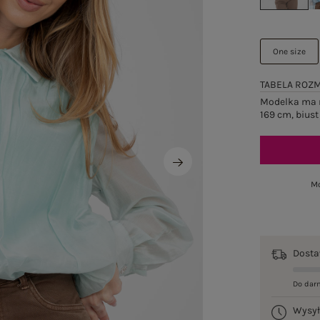
One size
TABELA ROZ
Modelka ma n
169 cm, biust
Mo
Dost
Do dar
Wysy