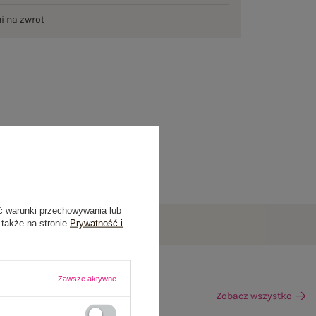
ni na zwrot
ć warunki przechowywania lub
 także na stronie
Prywatność i
Zawsze aktywne
Zobacz wszystko