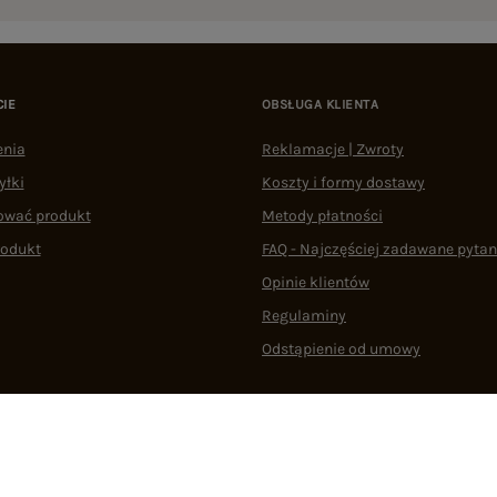
CIE
OBSŁUGA KLIENTA
enia
Reklamacje | Zwroty
yłki
Koszty i formy dostawy
ować produkt
Metody płatności
rodukt
FAQ - Najczęściej zadawane pytan
Opinie klientów
Regulaminy
Odstąpienie od umowy
 plikami cookie
22 290 10 80
Pn.-Pt. 08:00