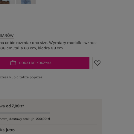
MIARÓW
a sobie rozmiar one size. Wymiary modelki: wzrost
 88 cm, talia 68 cm, biodra 89 cm
DODAJ DO KOSZYKA
żesz kupić także poprzez:
awa
od 7,99 zł
mowej dostawy brakuje
200,00 zł
łka
jutro