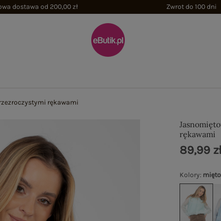
wa dostawa od 200,00 zł
Zwrot do 100 dni
rzezroczystymi rękawami
Jasnomięto
rękawami
89,99 z
Kolory
:
mięt