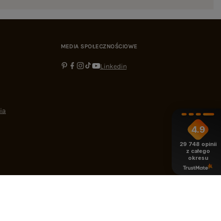
MEDIA SPOŁECZNOŚCIOWE
Linkedin
ia
4.9
29 748
opinii
z całego
okresu
-16:00
bok@ebutik.pl
eButik.pl
,
Al. Katowicka 68
,
05-830
Nadarzyn