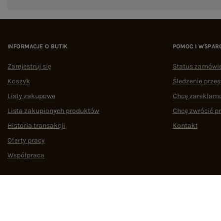
INFORMACJE O BUTIK
POMOC I WSPAR
Zarejestruj się
Status zamówi
Koszyk
Śledzenie przes
Listy zakupowe
Chcę zareklam
Lista zakupionych produktów
Chcę zwrócić p
Historia transakcji
Kontakt
Oferty pracy
Współpraca
Regulamin
Polityka prywatności
Odstąpienie od umowy
Zarządzaj