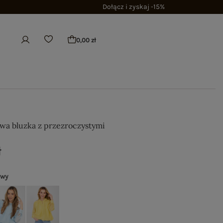
Dołącz i zyskaj -15%
0,00 zł
wa bluzka z przezroczystymi
ł
owy