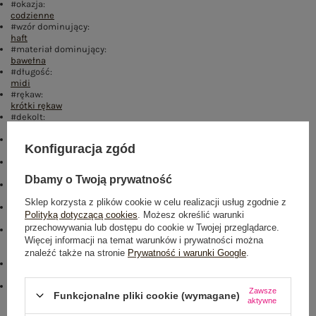
#okazja:
codzienne
#wzór dominujący:
haft
#materiał dominujący:
bawełna
#długość:
midi
#rękaw:
krótki rękaw
#dekolt:
prostokątny
#zapięcie:
Konfiguracja zgód
suwak
#cechy dodatkowe:
haft
,
z podszewką
,
z paskiem
,
bufiasty rękaw
Dbamy o Twoją prywatność
#skład materiału :
100% bawełna
Sklep korzysta z plików cookie w celu realizacji usług zgodnie z
#sposób prania :
Polityką dotyczącą cookies
. Możesz określić warunki
pranie w pralce w 30°C
przechowywania lub dostępu do cookie w Twojej przeglądarce.
#modelka:
Więcej informacji na temat warunków i prywatności można
Modelka ma na sobie rozmiar 36. Wymiary modelki: wzrost 173 cm,
biust 90 cm, talia 64 cm, biodra 91 cm
znaleźć także na stronie
Prywatność i warunki Google
.
Kolory:
fuksjowy
emblemat_FP:
Zawsze
Funkcjonalne pliki cookie (wymagane)
txt_COTTON COMFORT#546070#FFFFFF
,
dół
,
lewo
,
col
aktywne