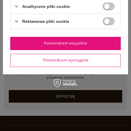
Rozmiar: 36
Analityczne pliki cookie
Centrum Logistyczne Nadarzyn
Dostępny
Reklamowe pliki cookie
Potwierdzam wszystkie
NEWSLETTER
Potwierdzam wymagane
Zapisz się do naszego newslettera i otrzymaj 15% zniżki na
pierwsze zamówienie
ZAPISZ SIĘ