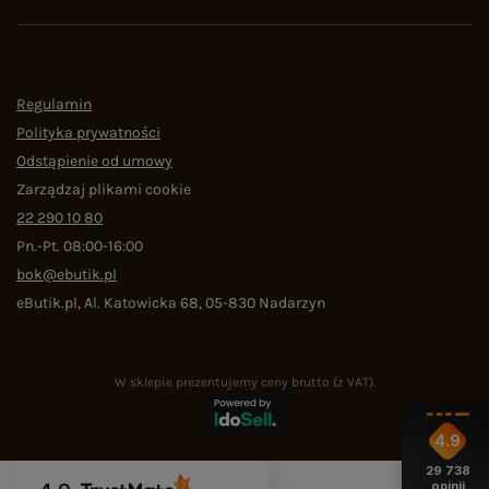
Regulamin
Polityka prywatności
Odstąpienie od umowy
Zarządzaj plikami cookie
22 290 10 80
Pn.-Pt. 08:00-16:00
bok@ebutik.pl
eButik.pl
,
Al. Katowicka 68
,
05-830
Nadarzyn
W sklepie prezentujemy ceny brutto (z VAT).
4.9
29 738
opinii