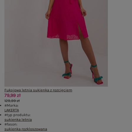
Fuksjowa letnia sukienka z rozcięciem
79,99 zł
129,99 zł
#Marka:
LAKERTA
#typ produktu:
sukienka letnia
#fason:
sukienka rozkloszowana