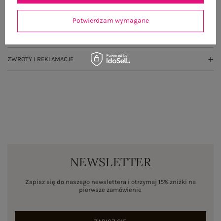
OPINIE O PRODUKCIE
(1)
Potwierdzam wymagane
WYSYŁKA I DOSTAWA
ZWROTY I REKLAMACJE
NEWSLETTER
Zapisz się do naszego newslettera i otrzymaj 15% zniżki na
pierwsze zamówienie