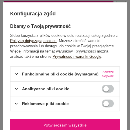
DODAJ DO KOSZYKA
Konfiguracja zgód
Możesz kupić także poprzez:
Dbamy o Twoją prywatność
Sklep korzysta z plików cookie w celu realizacji usług zgodnie z
Polityką dotyczącą cookies
. Możesz określić warunki
przechowywania lub dostępu do cookie w Twojej przeglądarce.
Dostawa
od 7,99 zł
Więcej informacji na temat warunków i prywatności można
znaleźć także na stronie
Prywatność i warunki Google
.
Do darmowej dostawy brakuje
200,00 zł
Wysyłka
jutro
Zawsze
Funkcjonalne pliki cookie (wymagane)
aktywne
100 dni na zwrot
Analityczne pliki cookie
Reklamowe pliki cookie
OPIS PRODUKTU
GŁÓWNE PARAMETRY
Potwierdzam wszystkie