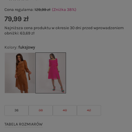
Cena regularna:
129,99 zł
(Zniżka
38
%
)
79,99 zł
Najniższa cena produktu w okresie 30 dni przed wprowadzeniem
obniżki:
63,69 zł
Kolory
:
fuksjowy
36
38
40
42
TABELA ROZMIARÓW