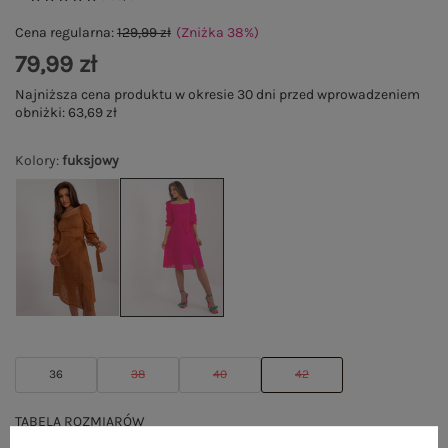
Cena regularna:
129,99 zł
(Zniżka
38
%
)
79,99 zł
Najniższa cena produktu w okresie 30 dni przed wprowadzeniem
obniżki:
63,69 zł
Kolory
:
fuksjowy
36
38
40
42
TABELA ROZMIARÓW