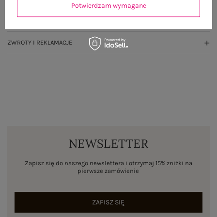
Potwierdzam wymagane
WYSYŁKA I DOSTAWA
ZWROTY I REKLAMACJE
NEWSLETTER
Zapisz się do naszego newslettera i otrzymaj 15% zniżki na
pierwsze zamówienie
ZAPISZ SIĘ