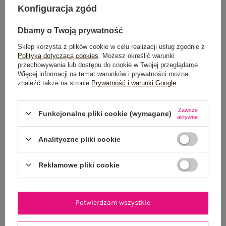
Konfiguracja zgód
POWIADOM O DOSTĘPNOŚCI
Dbamy o Twoją prywatność
Sklep korzysta z plików cookie w celu realizacji usług zgodnie z
Polityką dotyczącą cookies
. Możesz określić warunki
Dostawa
od 7,99 zł
przechowywania lub dostępu do cookie w Twojej przeglądarce.
Więcej informacji na temat warunków i prywatności można
Do darmowej dostawy brakuje
200,00 zł
znaleźć także na stronie
Prywatność i warunki Google
.
Zamów w ciągu
02:24:50 sek.
,
a wyślemy
jeszcze dzisiaj!
Zawsze
Funkcjonalne pliki cookie (wymagane)
aktywne
100 dni na zwrot
Analityczne pliki cookie
Reklamowe pliki cookie
OPIS PRODUKTU
GŁÓWNE PARAMETRY
Potwierdzam wszystkie
OPINIE O PRODUKCIE
(1)