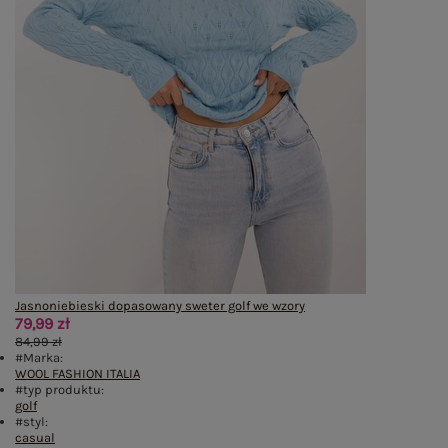
Jasnoniebieski dopasowany sweter golf we wzory
79,99 zł
84,99 zł
#Marka:
WOOL FASHION ITALIA
#typ produktu:
golf
#styl:
casual