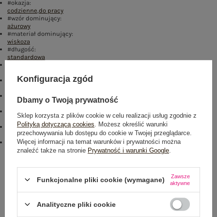
#okazja:
codzienne
,
do pracy
#wzór dominujący:
ażurowy
#materiał dominujący:
wiskoza
#długość:
standardowa
#rękaw:
długi rękaw
Konfiguracja zgód
#dekolt:
golf
#zapięcie:
Dbamy o Twoją prywatność
brak
#skład materiału :
Sklep korzysta z plików cookie w celu realizacji usług zgodnie z
49% wiskoza
,
26% poliester
,
22% nylon
,
3% silver
Polityką dotyczącą cookies
. Możesz określić warunki
#sposób prania :
przechowywania lub dostępu do cookie w Twojej przeglądarce.
pranie ręczne
Więcej informacji na temat warunków i prywatności można
#modelka:
Modelka ma na sobie rozmiar one size. Wymiary modelki: wzrost 173
znaleźć także na stronie
Prywatność i warunki Google
.
cm, biust 85 cm, talia 62 cm, biodra 95 cm
Rozmiar: One size
Zawsze
Funkcjonalne pliki cookie (wymagane)
aktywne
Centrum Logistyczne Nadarzyn
Dostępny
Analityczne pliki cookie