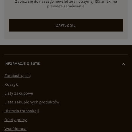
Zapisz się do naszego newslettera i otrzymaj 15% zniżki na
pierwsze zamówienie
ZAPISZ SIĘ
INFORMACJE O BUTIK
Zarejestruj się
Koszyk
Listy zakupowe
Lista zakupionych produktów
Historia transakcji
Oferty pracy
Współpraca