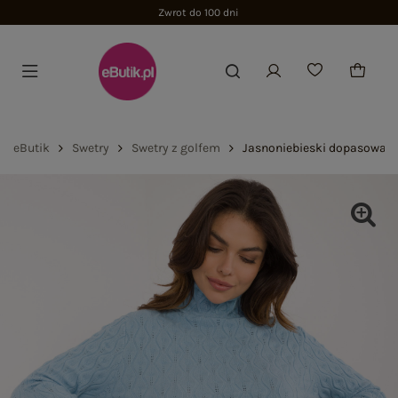
Zwrot do 100 dni
eButik
Swetry
Swetry z golfem
Jasnoniebieski dopasowany 