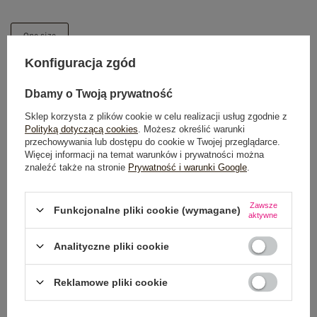
One size
Konfiguracja zgód
DODAJ DO KOSZYKA
Dbamy o Twoją prywatność
Możesz kupić także poprzez:
Sklep korzysta z plików cookie w celu realizacji usług zgodnie z
Polityką dotyczącą cookies
. Możesz określić warunki
przechowywania lub dostępu do cookie w Twojej przeglądarce.
Więcej informacji na temat warunków i prywatności można
znaleźć także na stronie
Prywatność i warunki Google
.
Dostawa
od 7,99 zł
Zawsze
Funkcjonalne pliki cookie (wymagane)
Do darmowej dostawy brakuje
200,00 zł
aktywne
Wysyłka w
poniedziałek
Analityczne pliki cookie
100 dni na zwrot
Reklamowe pliki cookie