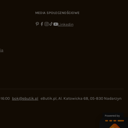
MEDIA SPOŁECZNOŚCIOWE
Linkedin
ia
-16:00
bok@ebutik.pl
eButik.pl
,
Al. Katowicka 68
,
05-830
Nadarzyn