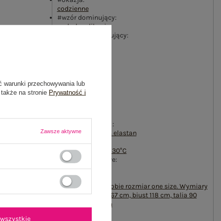
codzienne
#wzór dominujący:
nadruk
,
aplikacja
#materiał dominujący:
bawełna
#długość:
standardowa
#rękaw:
rękaw 3/4
ć warunki przechowywania lub
#dekolt:
 także na stronie
Prywatność i
okrągły
#zapięcie:
brak
#skład materiału :
Zawsze aktywne
90% bawełna
,
10% elastan
#sposób prania :
pranie w pralce w 30°C
#cechy dodatkowe:
dżety
,
cyrkonie
#modelka:
Modelka ma na sobie rozmiar one size. Wymiary
modelki: wzrost 167 cm, biust 118 cm, talia 90
cm, biodra 118 cm
emblemat_FP:
wszystkie