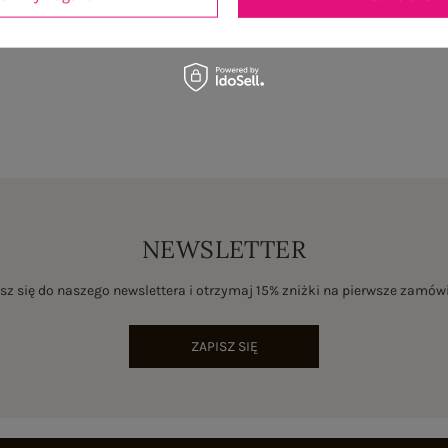
NEWSLETTER
sz się do naszego newslettera i otrzymaj 15% zniżki na pierwsze zamów
ZAPISZ SIĘ