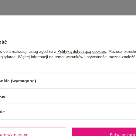
ość
w celu realizacji usług zgodnie z
Polityką dotyczącą cookies
. Możesz określi
eglądarce. Więcej informacji na temat warunków i prywatności można znaleźć
cookie (wymagane)
kie
kie
dzam wymagane
Potwierdzam 