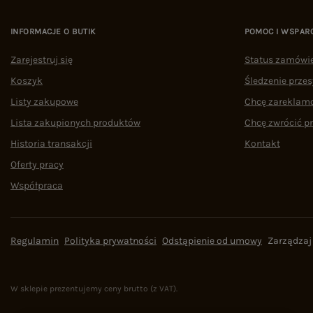
INFORMACJE O BUTIK
POMOC I WSPAR
Zarejestruj się
Status zamówi
Koszyk
Śledzenie przes
Listy zakupowe
Chcę zareklam
Lista zakupionych produktów
Chcę zwrócić p
Historia transakcji
Kontakt
Oferty pracy
Współpraca
Regulamin
Polityka prywatności
Odstąpienie od umowy
Zarządzaj
W sklepie prezentujemy ceny brutto (z VAT).