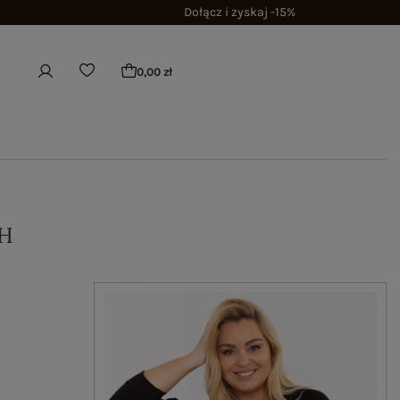
Dołącz i zyskaj -15%
0,00 zł
H