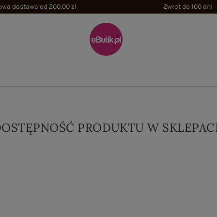
wa dostawa od 200,00 zł
Zwrot do 100 dni
DOSTĘPNOŚĆ PRODUKTU W SKLEPAC