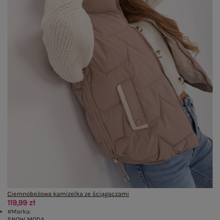
Ciemnobeżowa kamizelka ze ściągaczami
119,99 zł
#Marka:
SNOW MODA