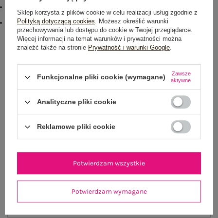
#sposób prania :
Sklep korzysta z plików cookie w celu realizacji usług zgodnie z
pranie w pralce w 30°C
Polityką dotyczącą cookies
. Możesz określić warunki
#modelka:
przechowywania lub dostępu do cookie w Twojej przeglądarce.
Modelka ma na sobie rozmiar M. Wymiary modelki: wzrost 176 cm,
biust 90 cm, talia 62 cm, biodra 94 cm
Więcej informacji na temat warunków i prywatności można
znaleźć także na stronie
Prywatność i warunki Google
.
Rozmiar: 2XL
Centrum Logistyczne Nadarzyn
Zawsze
Funkcjonalne pliki cookie (wymagane)
Dostępny
aktywne
Rozmiar: M
Analityczne pliki cookie
Centrum Logistyczne Nadarzyn
Dostępny
Reklamowe pliki cookie
Rozmiar: L
Centrum Logistyczne Nadarzyn
Potwierdzam wszystkie
Dostępny
Rozmiar: XL
Potwierdzam wymagane
Centrum Logistyczne Nadarzyn
Dostępny