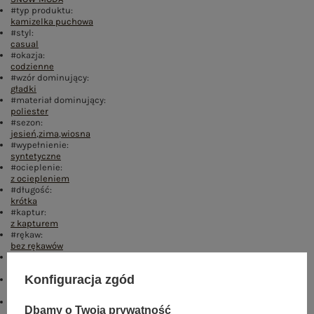
#typ produktu:
kamizelka puchowa
#styl:
casual
#okazja:
codzienne
#wzór dominujący:
gładki
#materiał dominujący:
poliester
#sezon:
jesień
,
zima
,
wiosna
#wypełnienie:
syntetyczne
#ocieplenie:
z ociepleniem
#długość:
krótka
#kaptur:
z kapturem
#rękaw:
bez rękawów
#zapięcie:
suwak
Konfiguracja zgód
#cechy dodatkowe:
pikowanie
,
z podszewką
,
kieszenie
#skład materiału :
Dbamy o Twoją prywatność
100% poliester