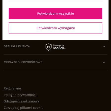
Oferty pracy
Współpraca
Potwierdzam wszystkie
Potwierdzam wymagane
POMOC I WSPARCIE
OBSŁUGA KLIENTA
MEDIA SPOŁECZNOŚCIOWE
Regulamin
Polityka prywatności
Odstąpienie od umowy
Zarządzaj plikami cookie