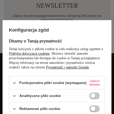
NEWSLETTER
Zapisz się do naszego newslettera i otrzymaj 15% zniżki na
pierwsze zamówienie
Konfiguracja zgód
ZAPISZ SIĘ
Dbamy o Twoją prywatność
Sklep korzysta z plików cookie w celu realizacji usług zgodnie z
Polityką dotyczącą cookies
. Możesz określić warunki
przechowywania lub dostępu do cookie w Twojej przeglądarce.
Więcej informacji na temat warunków i prywatności można
znaleźć także na stronie
Prywatność i warunki Google
.
INFORMACJE O BUTIK
Zarejestruj się
Zawsze
Funkcjonalne pliki cookie (wymagane)
aktywne
Koszyk
Listy zakupowe
Analityczne pliki cookie
Lista zakupionych produktów
Reklamowe pliki cookie
Historia transakcji