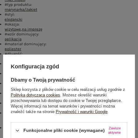
#typ produktu:
marynarka/żakiet
#styl:
elegancki
#okazja:
wizytowe
,
na imprezę
#wzór dominujący:
aplikacja
#materiał dominujący:
poliester
#długość:
standardowa
#rękaw:
Konfiguracja zgód
długi rękaw
#zapięcie:
guziki
,
jednorzędowe
Dbamy o Twoją prywatność
#cechy dodatkowe:
koronka
,
dżety
,
z podszewką
Sklep korzysta z plików cookie w celu realizacji usług zgodnie z
#skład materiału :
Polityką dotyczącą cookies
. Możesz określić warunki
95% poliester
,
5% elastan
przechowywania lub dostępu do cookie w Twojej przeglądarce.
#sposób prania :
Więcej informacji na temat warunków i prywatności można
pranie w pralce w 30°C
znaleźć także na stronie
Prywatność i warunki Google
.
#modelka:
Modelka ma na sobie rozmiar one size. Wymiary modelki: wzrost 176
cm, biust 90 cm, talia 62 cm, biodra 94 cm
#sezon:
Zawsze
Funkcjonalne pliki cookie (wymagane)
jesień
,
zima
aktywne