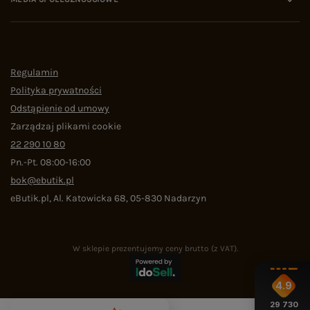
Regulamin
Polityka prywatności
Odstąpienie od umowy
Zarządzaj plikami cookie
22 290 10 80
Pn.-Pt. 08:00-16:00
bok@ebutik.pl
eButik.pl
,
Al. Katowicka 68
,
05-830
Nadarzyn
W sklepie prezentujemy ceny brutto (z VAT).
4.9
29 730