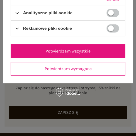
txt_BESTSELLER#D22D7D#FFFFFF
,
dół
,
lewo
,
col
Analityczne pliki cookie
Rozmiar: One size
Centrum Logistyczne Nadarzyn
Reklamowe pliki cookie
Dostępny
Potwierdzam wszystkie
Potwierdzam wymagane
NEWSLETTER
Zapisz się do naszego newslettera i otrzymaj 15% zniżki na
pierwsze zamówienie
ZAPISZ SIĘ