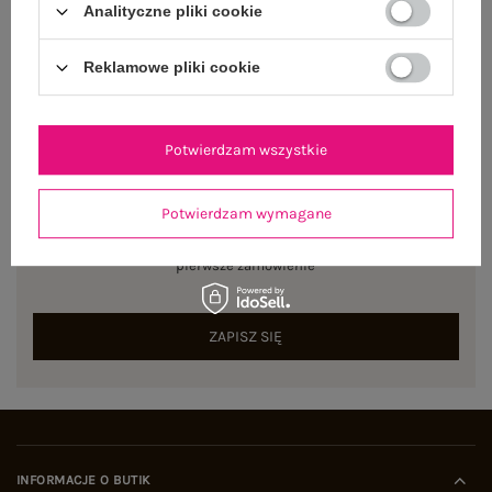
Analityczne pliki cookie
Centrum Logistyczne Nadarzyn
Dostępny
Reklamowe pliki cookie
Potwierdzam wszystkie
NEWSLETTER
Potwierdzam wymagane
Zapisz się do naszego newslettera i otrzymaj 15% zniżki na
pierwsze zamówienie
ZAPISZ SIĘ
INFORMACJE O BUTIK