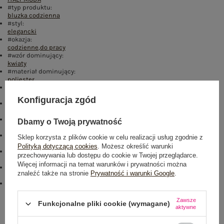
#typ produktu:
bluzka codzienna
#styl:
elegancki
#okazja:
codzienne
,
do pracy
#wzór dominujący:
kwiaty
#materiał dominujący:
poliester
#długość:
standardowa
Konfiguracja zgód
#rękaw:
krótki rękaw
#dekolt:
Dbamy o Twoją prywatność
okrągły
#cechy dodatkowe:
Sklep korzysta z plików cookie w celu realizacji usług zgodnie z
marszczenia
Polityką dotyczącą cookies
. Możesz określić warunki
#skład materiału :
przechowywania lub dostępu do cookie w Twojej przeglądarce.
52% poliester
,
40% wiskoza
,
8% elastan
Więcej informacji na temat warunków i prywatności można
#sposób prania :
znaleźć także na stronie
Prywatność i warunki Google
.
pranie w pralce w 30°C
#modelka:
Modelka ma na sobie rozmiar one size. Wymiary modelki: wzrost 173
cm, biust 85 cm, talia 62 cm, biodra 95 cm
Zawsze
Funkcjonalne pliki cookie (wymagane)
aktywne
Rozmiar: One size