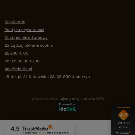
Regulamin
Polityka prywatności
Odstąpienie od umowy
Zarządzaj plikami cookie
22 290 10 80
Pn.-Pt. 08:00-16:00
bok@ebutik.pl
eButik.pl
,
Al. Katowicka 68
,
05-830
Nadarzyn
W sklepie prezentujemy ceny brutto (z VAT).
4.9
29 733
opinii
4.9
z całego
Na podstawie
29 733
opinii
z całego okresu