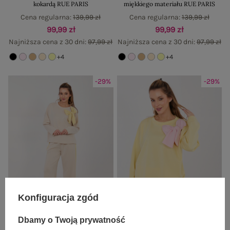
kokardą RUE PARIS
miękkiego materiału RUE PARIS
Cena regularna:
139,99 zł
Cena regularna:
139,99 zł
99,99 zł
99,99 zł
Najniższa cena z 30 dni:
97,99 zł
Najniższa cena z 30 dni:
97,99 zł
+4
+4
-29%
-29%
Konfiguracja zgód
Dbamy o Twoją prywatność
Jasnobeżowy komplet z kontrastową
Pastelowy żółty komplet z bluzą