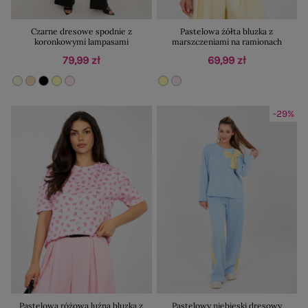
Czarne dresowe spodnie z
Pastelowa żółta bluzka z
koronkowymi lampasami
marszczeniami na ramionach
79,99 zł
69,99 zł
-29%
Pastelowa różowa luźna bluzka z
Pastelowy niebieski dresowy