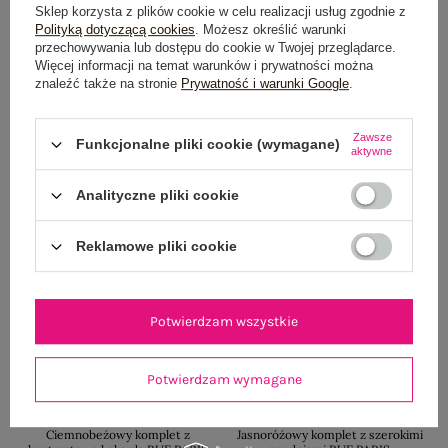
kokardą RUE PARIS
oversize RUE PARIS
Sklep korzysta z plików cookie w celu realizacji usług zgodnie z
Cena regularna:
139,99 zł
Cena regularna:
139,99 zł
Polityką dotyczącą cookies
. Możesz określić warunki
przechowywania lub dostępu do cookie w Twojej przeglądarce.
99,99 zł
99,99 zł
Więcej informacji na temat warunków i prywatności można
Najniższa cena z 30 dni:
97,99 zł
Najniższa cena z 30 dni:
97,99 zł
znaleźć także na stronie
Prywatność i warunki Google
.
+4
+4
Zawsze
Funkcjonalne pliki cookie (wymagane)
aktywne
-29%
-29%
Analityczne pliki cookie
Reklamowe pliki cookie
Potwierdzam wszystkie
Potwierdzam wymagane
Ciemnobeżowy komplet z
Jasnoróżowy komplet z szerokimi