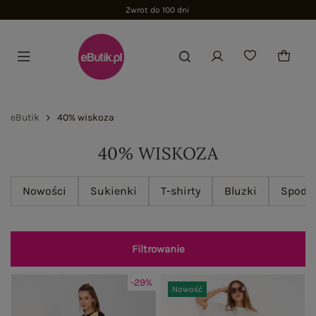
eButik
40% wiskoza
40% WISKOZA
Nowości
Sukienki
T-shirty
Bluzki
Spodn
Filtrowanie
-29%
Nowość