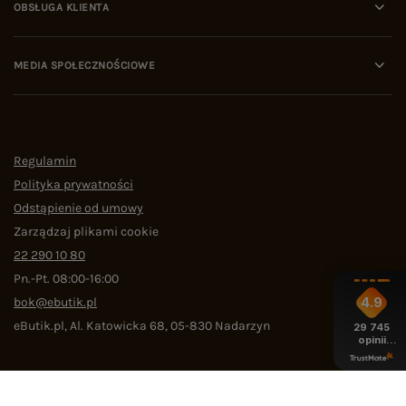
OBSŁUGA KLIENTA
MEDIA SPOŁECZNOŚCIOWE
Regulamin
Polityka prywatności
Odstąpienie od umowy
Zarządzaj plikami cookie
22 290 10 80
Pn.-Pt. 08:00-16:00
bok@ebutik.pl
4.9
eButik.pl
,
Al. Katowicka 68
,
05-830
Nadarzyn
29 745
opinii
z całego
okresu
W sklepie prezentujemy ceny brutto (z VAT).