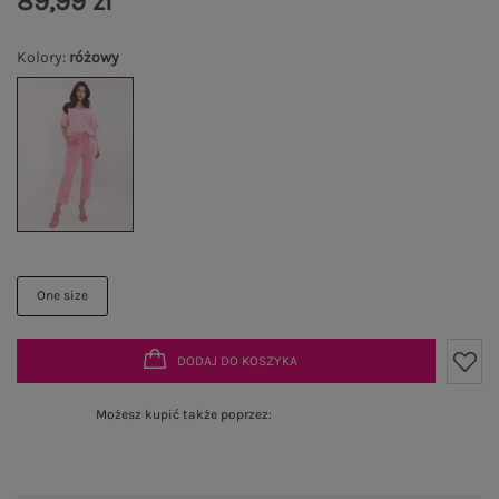
89,99 zł
Kolory
:
różowy
One size
DODAJ DO KOSZYKA
Możesz kupić także poprzez: