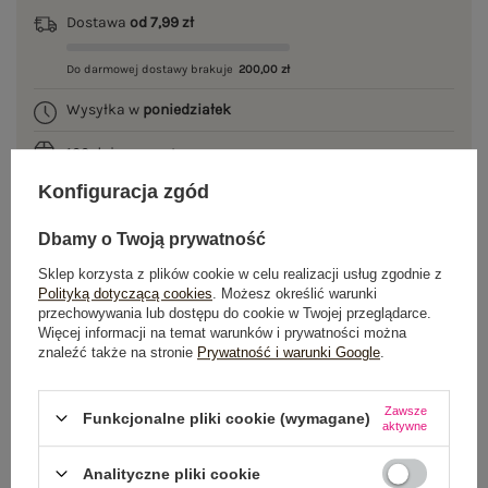
Dostawa
od 7,99 zł
Do darmowej dostawy brakuje
200,00 zł
Wysyłka w
poniedziałek
100 dni na zwrot
Konfiguracja zgód
Dbamy o Twoją prywatność
OPIS PRODUKTU
Sklep korzysta z plików cookie w celu realizacji usług zgodnie z
Polityką dotyczącą cookies
. Możesz określić warunki
GŁÓWNE PARAMETRY
przechowywania lub dostępu do cookie w Twojej przeglądarce.
Więcej informacji na temat warunków i prywatności można
znaleźć także na stronie
Prywatność i warunki Google
.
OPINIE O PRODUKCIE
(0)
WYSYŁKA I DOSTAWA
Zawsze
Funkcjonalne pliki cookie (wymagane)
aktywne
ZWROTY I REKLAMACJE
Analityczne pliki cookie