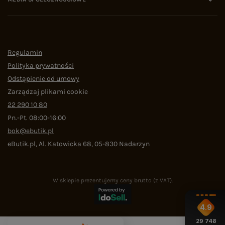
Regulamin
Polityka prywatności
Odstąpienie od umowy
Zarządzaj plikami cookie
22 290 10 80
Pn.-Pt. 08:00-16:00
bok@ebutik.pl
eButik.pl
,
Al. Katowicka 68
,
05-830
Nadarzyn
W sklepie prezentujemy ceny brutto (z VAT).
4.9
29 748