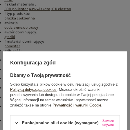
#skład materiału :
50% poliester
,
40% wiskoza
,
10% elastan
#typ produktu:
bluzka codzienna
#okazja:
codzienne
,
do pracy
#wzór dominujący:
gładki
#materiał dominujący:
poliester
#długość:
standardowa
#rękaw:
Konfiguracja zgód
krótki rękaw
#dekolt:
okrągły
Dbamy o Twoją prywatność
#zapięcie:
brak
Sklep korzysta z plików cookie w celu realizacji usług zgodnie z
#cechy dodatkowe:
Polityką dotyczącą cookies
. Możesz określić warunki
koronka
,
lampasy
przechowywania lub dostępu do cookie w Twojej przeglądarce.
#sposób prania :
Więcej informacji na temat warunków i prywatności można
pranie w pralce w 30°C
znaleźć także na stronie
Prywatność i warunki Google
.
#modelka:
Modelka ma na sobie rozmiar one size. Wymiary modelki: wzrost 176
cm, biust 90 cm, talia 62 cm, biodra 94 cm
Buy the look:
Zawsze
Funkcjonalne pliki cookie (wymagane)
#D22D7D#FFFFFF
aktywne