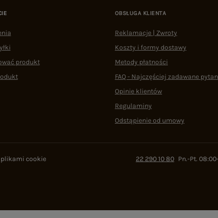
CIE
OBSŁUGA KLIENTA
enia
Reklamacje | Zwroty
yłki
Koszty i formy dostawy
ować produkt
Metody płatności
rodukt
FAQ - Najczęściej zadawane pytan
Opinie klientów
Regulaminy
Odstąpienie od umowy
 plikami cookie
22 290 10 80
Pn.-Pt. 08:00