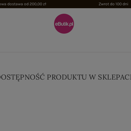
wa dostawa od 200,00 zł
Zwrot do 100 dni
DOSTĘPNOŚĆ PRODUKTU W SKLEPAC