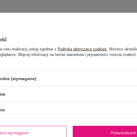
ość
w celu realizacji usług zgodnie z
Polityką dotyczącą cookies
. Możesz określi
eglądarce. Więcej informacji na temat warunków i prywatności można znaleźć
cookie (wymagane)
kie
kie
dzam wymagane
Potwierdzam 