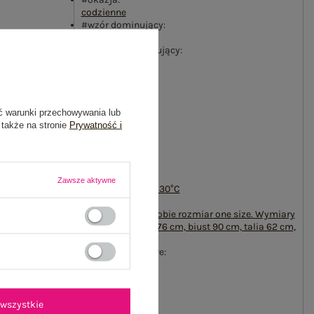
codzienne
#wzór dominujący:
krata
#materiał dominujący:
poliester
#długość:
standardowa
#rękaw:
ć warunki przechowywania lub
krótki rękaw
 także na stronie
Prywatność i
#dekolt:
okrągły
#zapięcie:
brak
#sposób prania :
Zawsze aktywne
pranie w pralce w 30°C
#modelka:
Modelka ma na sobie rozmiar one size. Wymiary
modelki: wzrost 176 cm, biust 90 cm, talia 62 cm,
biodra 94 cm
#cechy dodatkowe:
falbana
Buy the look:
#D22D7D#FFFFFF
emblemat_FP:
wszystkie