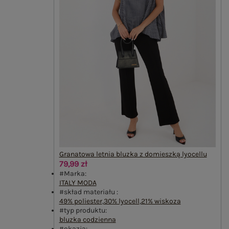
Granatowa letnia bluzka z domieszką lyocellu
79,99 zł
#Marka:
ITALY MODA
#skład materiału :
49% poliester
,
30% lyocell
,
21% wiskoza
#typ produktu:
bluzka codzienna
#okazja: