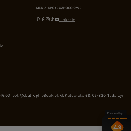
MEDIA SPOŁECZNOŚCIOWE
Linkedin
ia
-16:00
bok@ebutik.pl
eButik.pl
,
Al. Katowicka 68
,
05-830
Nadarzyn
4.9