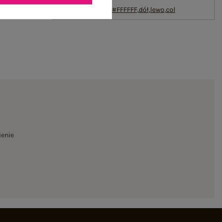
txt_CONTAINS
LYOCELL#546070#FFFFFF
,
dół
,
lewo
,
col
ienie