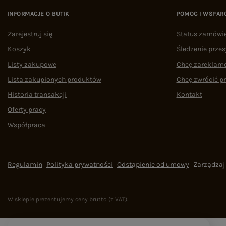
INFORMACJE O BUTIK
POMOC I WSPAR
Zarejestruj się
Status zamówi
Koszyk
Śledzenie przes
Listy zakupowe
Chcę zareklam
Lista zakupionych produktów
Chcę zwrócić p
Historia transakcji
Kontakt
Oferty pracy
Współpraca
Regulamin
Polityka prywatności
Odstąpienie od umowy
Zarządzaj
W sklepie prezentujemy ceny brutto (z VAT).