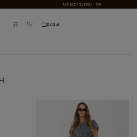
Dołącz i zyskaj -15%
0,00 zł
H