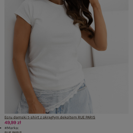
Ecru damski t-shirt z okrągłym dekoltem RUE PARIS
49,99 zł
#Marka:
RUE PARIS