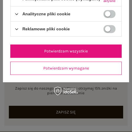
aktywne
Dostępny
Analityczne pliki cookie
Rozmiar: L/XL
Centrum Logistyczne Nadarzyn
Reklamowe pliki cookie
Dostępny
Potwierdzam wszystkie
Potwierdzam wymagane
NEWSLETTER
Zapisz się do naszego newslettera i otrzymaj 15% zniżki na
pierwsze zamówienie
ZAPISZ SIĘ