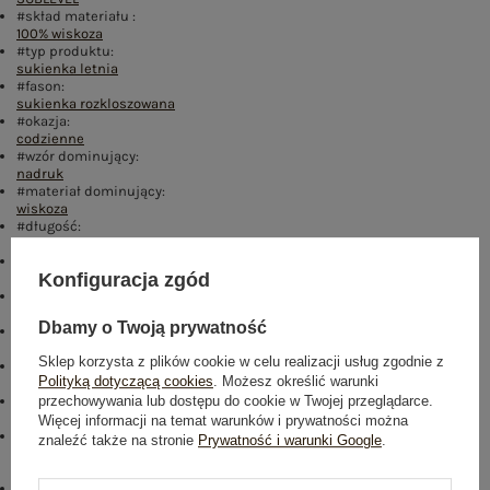
#skład materiału :
100% wiskoza
#typ produktu:
sukienka letnia
#fason:
sukienka rozkloszowana
#okazja:
codzienne
#wzór dominujący:
nadruk
#materiał dominujący:
wiskoza
#długość:
przed kolano
#rękaw:
Konfiguracja zgód
na ramiączkach
#dekolt:
okrągły
Dbamy o Twoją prywatność
#zapięcie:
brak
Sklep korzysta z plików cookie w celu realizacji usług zgodnie z
#cechy dodatkowe:
Polityką dotyczącą cookies
. Możesz określić warunki
falbana
przechowywania lub dostępu do cookie w Twojej przeglądarce.
#sposób prania :
pranie w pralce w 30°C
Więcej informacji na temat warunków i prywatności można
#modelka:
znaleźć także na stronie
Prywatność i warunki Google
.
Modelka ma na sobie rozmiar S/M. Wymiary modelki: wzrost 169 cm,
biust 88 cm, talia 68 cm, biodra 89 cm
emblemat: