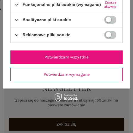
Zawsze
Funkcjonalne pliki cookie (wymagane)
txt_BESTSELLER#D22D7D#FFFFFF
,
dół
,
lewo
,
col
aktywne
emblemat_FP:
txt_BESTSELLER#0FA67E#FFFFFF
,
dół
,
lewo
,
col
,
txt_VISCOSE
COMFORT#546070#FFFFFF
Analityczne pliki cookie
Rozmiar: M/L
Reklamowe pliki cookie
Centrum Logistyczne Nadarzyn
Dostępny
Potwierdzam wszystkie
Potwierdzam wymagane
NEWSLETTER
Zapisz się do naszego newslettera i otrzymaj 15% zniżki na
pierwsze zamówienie
ZAPISZ SIĘ