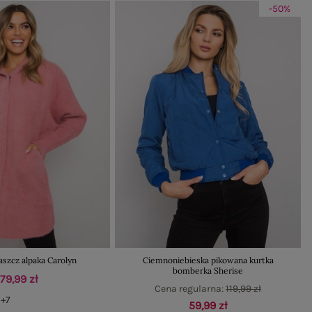
-50%
szcz alpaka Carolyn
Ciemnoniebieska pikowana kurtka
bomberka Sherise
179,99 zł
Cena regularna:
119,99 zł
+7
59,99 zł