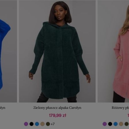
olyn
Zielony płaszcz alpaka Carolyn
Różowy pła
179,99 zł
+7