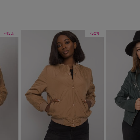
-45%
-50%