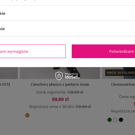
kie
kie
dzam wymagane
Potwierdzam 
MADE IN POLAN
li OCH
Camelowy płaszcz z paskiem Annis
Ciemnozielony
Cena regularna:
139,99 zł
Cena re
99,99 zł
Najniższa cena z 30 dni:
119,99 zł
Najniższa ce