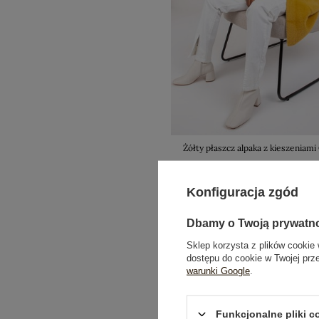
Żółty płaszcz alpaka z kieszeniami
179,99 zł
+7
Konfiguracja zgód
Dbamy o Twoją prywatn
Sklep korzysta z plików cookie 
dostępu do cookie w Twojej prz
warunki Google
.
Funkcjonalne pliki 