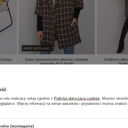
MADE IN POLAND
 Carolyn
Szaro-pomarańczowy płaszcz z dzianiny
Grafitowy płas
Memphis RUE PARIS
Bedf
118,99 zł
Najniższa cena z 30 dni:
169,99 zł
ość
w celu realizacji usług zgodnie z
Polityką dotyczącą cookies
. Możesz określi
eglądarce. Więcej informacji na temat warunków i prywatności można znaleźć
-29%
cookie (wymagane)