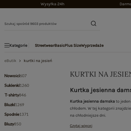
Wysyłka 24h
Darmo
Streetwear
Basic
Plus Size
Wyprzedaże
Kategorie
eButik
kurtki na jesień
KURTKI NA JESI
Nowości
607
Sukienki
1260
Kurtka jesienna dams
T-shirty
846
Kurtka jesienna damska
to jeden
Bluzki
1269
chłodem. W tej kategorii znajdzie
Spodnie
1371
na chłodniejsze dni.
Bluzy
850
Czytaj więcej