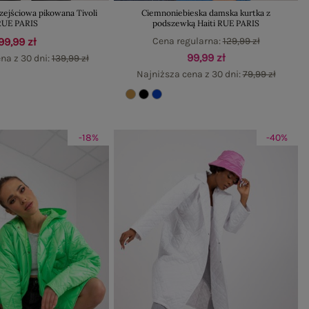
zejściowa pikowana Tivoli
Ciemnoniebieska damska kurtka z
RUE PARIS
podszewką Haiti RUE PARIS
99,99 zł
Cena regularna:
129,99 zł
99,99 zł
na z 30 dni:
139,99 zł
Najniższa cena z 30 dni:
79,99 zł
-18%
-40%