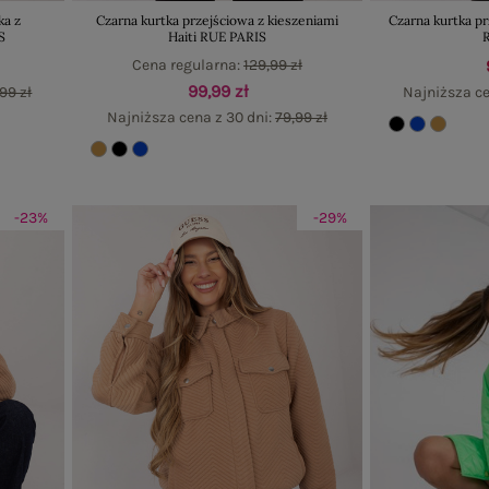
ka z
Czarna kurtka przejściowa z kieszeniami
Czarna kurtka pr
S
Haiti RUE PARIS
Cena regularna:
129,99 zł
99,99 zł
99 zł
Najniższa ce
Najniższa cena z 30 dni:
79,99 zł
-23%
-29%