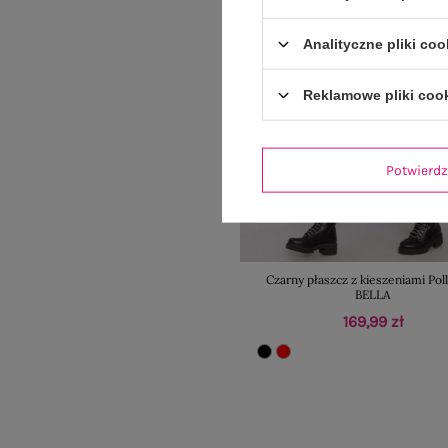
Analityczne pliki coo
Reklamowe pliki coo
Potwier
Czarny płaszcz z kieszeniami Pol
BELLA
169,99 zł