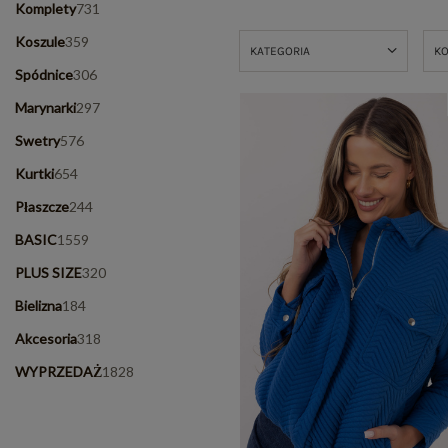
Komplety
731
Koszule
359
KATEGORIA
K
Spódnice
306
Marynarki
297
Swetry
576
Kurtki
654
Płaszcze
244
BASIC
1559
PLUS SIZE
320
Bielizna
184
Akcesoria
318
WYPRZEDAŻ
1828