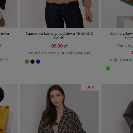
ciowa
Camelowa kurtka przejściowa Tivoli RUE
Zielona pikow
PARIS
Elea
ł
99,99 zł
Cena re
Najniższa cena z 30 dni:
139,99 zł
99 zł
Najniższa ce
-30%