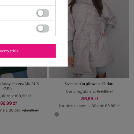
wszystkie
D
 luźny płaszcz Aliz RUE
Szara kurtka pikowana Carlota
PARIS
Cena regularna:
169,99 zł
gularna:
169,99 zł
89,99 zł
132,99 zł
Najniższa cena z 30 dni:
69,99 zł
na z 30 dni:
189,99 zł