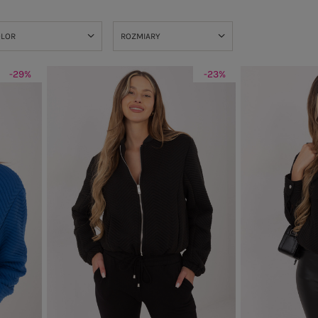
OLOR
ROZMIARY
-29%
-23%