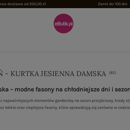
wa dostawa od 200,00 zł
Zwrot do 100 dni
EŃ - KURTKA JESIENNA DAMSKA
(
61
)
ka – modne fasony na chłodniejsze dni i sezon
 z najważniejszych elementów garderoby na sezon przejściowy, kiedy st
sz lekkie oraz cieplejsze fasony, które sprawdzają się zarówno w codzi