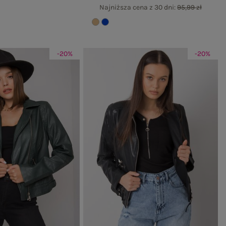
Najniższa cena z 30 dni:
95,99 zł
-20%
-20%