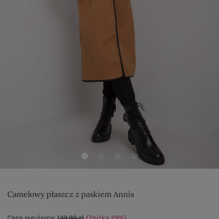
Camelowy płaszcz z paskiem Annis
Cena regularna:
139,99 zł
(Zniżka
29
%
)