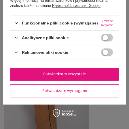
Więcej informacji na temat warunków i prywatności można
znaleźć także na stronie
Prywatność i warunki Google
.
ZWROTY I REKLAMACJE
Zawsze
Funkcjonalne pliki cookie (wymagane)
aktywne
OSTATNIO OGLĄDANE
Analityczne pliki cookie
Zobacz wszystko
Reklamowe pliki cookie
Potwierdzam wszystkie
Potwierdzam wymagane