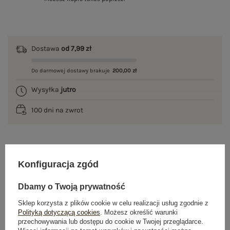
Dostawa
od 7,99 zł
Do darmowej dostawy brakuje
200,00 zł
Wysyłka
jutro
100 dni na zwrot
OPIS PRODUKTU
Konfiguracja zgód
GŁÓWNE PARAMETRY
Dbamy o Twoją prywatność
Sklep korzysta z plików cookie w celu realizacji usług zgodnie z
OPINIE O PRODUKCIE
(0)
Polityką dotyczącą cookies
. Możesz określić warunki
przechowywania lub dostępu do cookie w Twojej przeglądarce.
WYSYŁKA I DOSTAWA