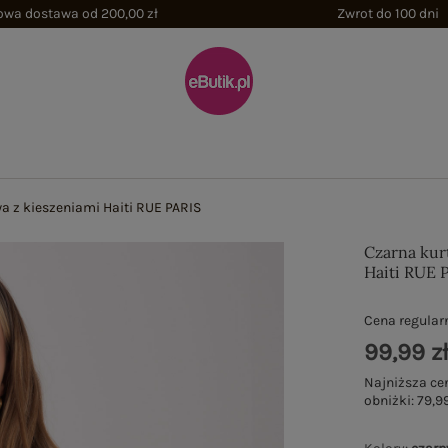
wa dostawa od 200,00 zł
Zwrot do 100 dni
a z kieszeniami Haiti RUE PARIS
Czarna kur
Haiti RUE 
Cena regular
99,99 z
Najniższa ce
obniżki:
79,99