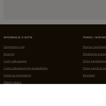
INFORMACJE O BUTIK
POMOC I WSPAR
Zarejestruj się
Status zamówi
Koszyk
Śledzenie przes
Listy zakupowe
Chcę zareklam
Lista zakupionych produktów
Chcę zwrócić p
Historia transakcji
Kontakt
Oferty pracy
Współpraca