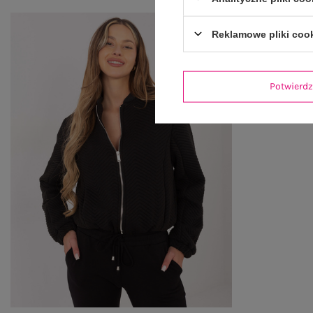
Reklamowe pliki coo
Potwier