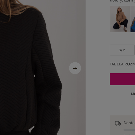
Kolory
:
czarn
S/M
TABELA ROZ
Mo
Dost