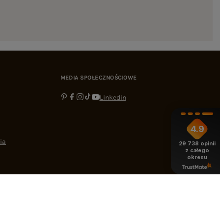
MEDIA SPOŁECZNOŚCIOWE
Linkedin
4.9
ia
29 738
opinii
z całego
okresu