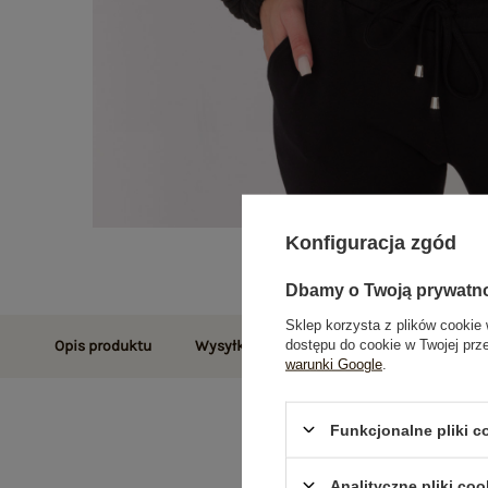
Konfiguracja zgód
Dbamy o Twoją prywatn
Sklep korzysta z plików cookie 
dostępu do cookie w Twojej prz
Opis produktu
Wysyłka i dostawa
Zwroty i reklamac
warunki Google
.
Funkcjonalne pliki 
Analityczne pliki coo