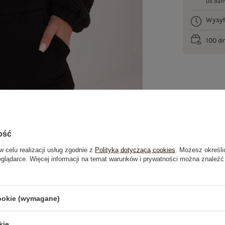
Do dar
Wysy
100 d
ość
w celu realizacji usług zgodnie z
Polityką dotyczącą cookies
. Możesz określi
eglądarce. Więcej informacji na temat warunków i prywatności można znaleźć
je
Opinie o produkcie
(0)
cookie (wymagane)
OSTATNIO OGLĄDANE
kie