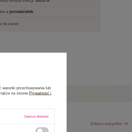
mowej dostawy brakuje
200,00 zł
łka w
poniedziałek
ni na zwrot
ć warunki przechowywania lub
 także na stronie
Prywatność i
Zawsze aktywne
Zobacz wszystko