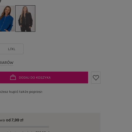
y
L/XL
MIARÓW
DODAJ DO KOSZYKA
żesz kupić także poprzez:
awa
od 7,99 zł