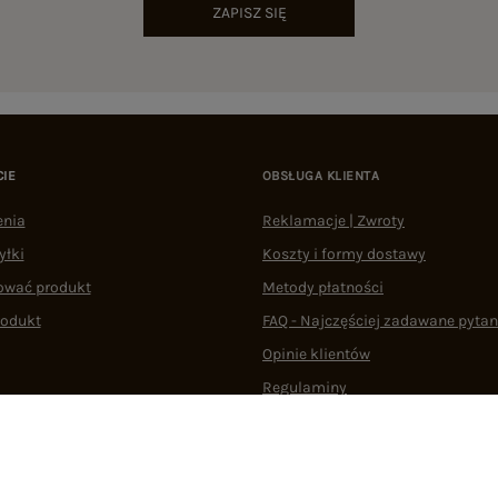
ZAPISZ SIĘ
CIE
OBSŁUGA KLIENTA
enia
Reklamacje | Zwroty
yłki
Koszty i formy dostawy
ować produkt
Metody płatności
rodukt
FAQ - Najczęściej zadawane pytan
Opinie klientów
Regulaminy
Odstąpienie od umowy