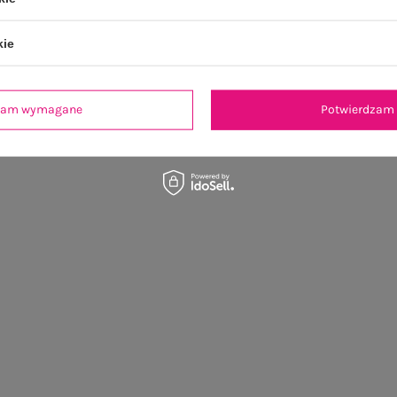
kie
dzam wymagane
Potwierdzam 