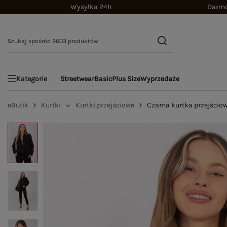
Wysyłka 24h
Darmo
Streetwear
Basic
Plus Size
Wyprzedaże
Kategorie
eButik
Kurtki
Kurtki przejściowe
Czarna kurtka przejściow