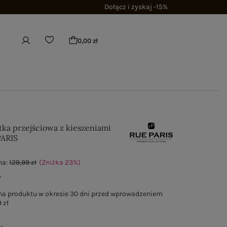
Dołącz i zyskaj -15%
0,00 zł
tka przejściowa z kieszeniami
PARIS
na:
129,99 zł
(Zniżka
23
%
)
ł
na produktu w okresie 30 dni przed wprowadzeniem
 zł