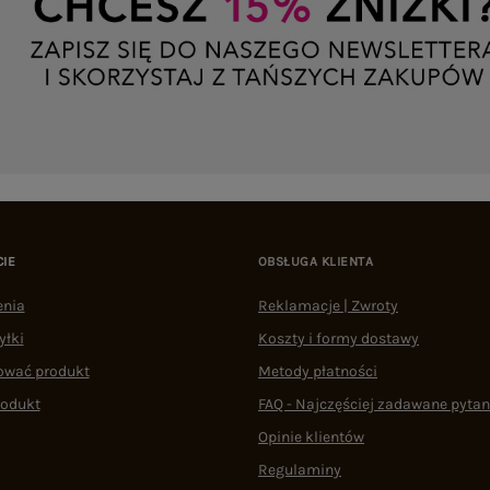
CIE
OBSŁUGA KLIENTA
enia
Reklamacje | Zwroty
yłki
Koszty i formy dostawy
ować produkt
Metody płatności
rodukt
FAQ - Najczęściej zadawane pytan
Opinie klientów
Regulaminy