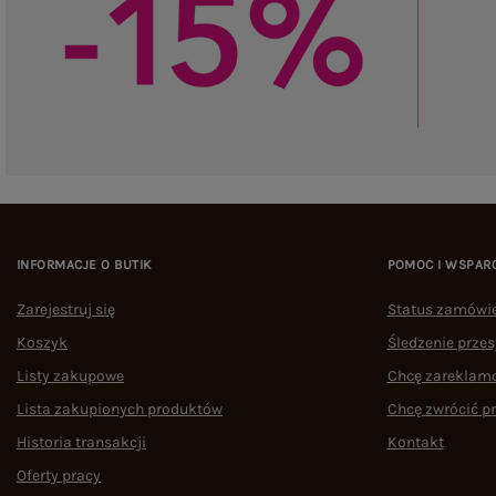
INFORMACJE O BUTIK
POMOC I WSPAR
Zarejestruj się
Status zamówi
Koszyk
Śledzenie przes
Listy zakupowe
Chcę zareklam
Lista zakupionych produktów
Chcę zwrócić p
Historia transakcji
Kontakt
Oferty pracy