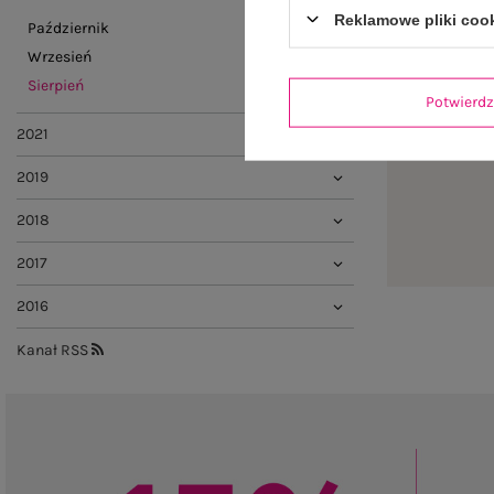
Reklamowe pliki coo
Październik
Wrzesień
Sierpień
Potwier
2021
2019
2018
2017
2016
Kanał RSS