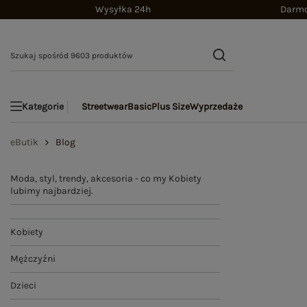
Wysyłka 24h
Darmo
Streetwear
Basic
Plus Size
Wyprzedaże
Kategorie
eButik
Blog
Moda, styl, trendy, akcesoria - co my Kobiety
lubimy najbardziej.
Kobiety
Mężczyźni
Dzieci