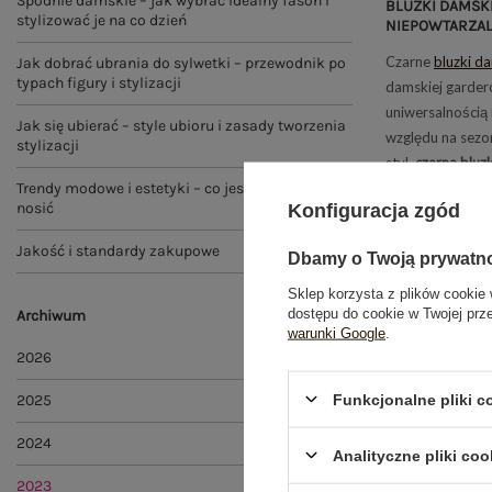
Spodnie damskie – jak wybrać idealny fason i
BLUZKI DAMSKI
stylizować je na co dzień
NIEPOWTARZAL
Czarne
bluzki d
Jak dobrać ubrania do sylwetki – przewodnik po
typach figury i stylizacji
damskiej garder
uniwersalnością
Jak się ubierać – style ubioru i zasady tworzenia
względu na sezon
stylizacji
styl,
czarna bluz
Trendy modowe i estetyki – co jest modne i jak je
można budować 
nosić
Konfiguracja zgód
artykule zajmie
czarnych bluzek,
Jakość i standardy zakupowe
Dbamy o Twoją prywatn
fasonom, stylom
komponują się z 
Sklep korzysta z plików cookie 
dostępu do cookie w Twojej prz
wszechstronną c
Archiwum
warunki Google
.
Czytaj więcej
2026
Funkcjonalne pliki 
2025
2024
Analityczne pliki coo
2023