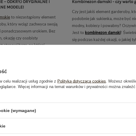
E – ODKRYJ ORYGINALNE I
Kombinezon damski - czy warto 
NE MODELE!
Czy jest jakiś element garderoby, kt
amskie
to niezastąpiony element
podobnie jak sukienka, może być n
oby, który wciąż zachwyca swoją
modny, kobiecy i powabny? Oczywiśc
 i ponadczasowym urokiem. Bez
Jest to
kombinezon damski
! Świetn
, okazję czy osobisty
się podczas każdej okazji, o jakiej t
ka
stanowi bazę, na której
zamarzysz! Przeczytaj nasz dzisiejsz
różnorodne stylizacje. W tym
dowiedz się, jakie modele podbiły
my się fascynującym światem
oraz jak należy go stylizować! Zac
 przyglądając się różnym
takim razie zapraszamy do lektury!
ość
 i okazjom, które doskonale
Czytaj więcej
tą klasyczną, a zarazem
w celu realizacji usług zgodnie z
Polityką dotyczącą cookies
. Możesz określi
eglądarce. Więcej informacji na temat warunków i prywatności można znaleźć
zęścią garderoby.
cookie (wymagane)
kie