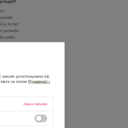
go kupić?
óry
iezwykle
ie, że tak!
ie sprawdzi
ylko sobie
y wpis i
 modę damską
iekawiona? W
ć warunki przechowywania lub
 także na stronie
Prywatność i
Zawsze aktywne