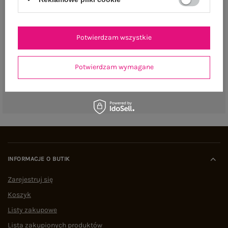
Potwierdzam wszystkie
Potwierdzam wymagane
INFORMACJE O BUTIK
Zarejestruj się
Koszyk
Listy zakupowe
Lista zakupionych produktów