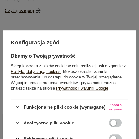
Czytaj więcej
Konfiguracja zgód
NEWSLETTER
Dbamy o Twoją prywatność
Sklep korzysta z plików cookie w celu realizacji usług zgodnie z
Zapisz się do naszego newslettera i otrzymaj 15% zniżki na
Polityką dotyczącą cookies
. Możesz określić warunki
pierwsze zamówienie
przechowywania lub dostępu do cookie w Twojej przeglądarce.
Więcej informacji na temat warunków i prywatności można
znaleźć także na stronie
Prywatność i warunki Google
.
ZAPISZ SIĘ
Zawsze
Funkcjonalne pliki cookie (wymagane)
aktywne
Analityczne pliki cookie
Reklamowe pliki cookie