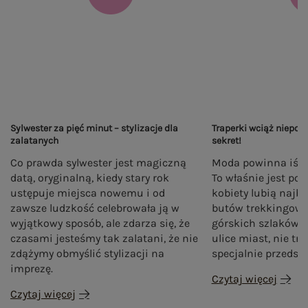
Sylwester za pięć minut – stylizacje dla
Traperki wciąż niepok
zalatanych
sekret!
Co prawda sylwester jest magiczną
Moda powinna iść 
datą, oryginalną, kiedy stary rok
To właśnie jest poł
ustępuje miejsca nowemu i od
kobiety lubią najba
zawsze ludzkość celebrowała ją w
butów trekkingowyc
wyjątkowy sposób, ale zdarza się, że
górskich szlaków tr
czasami jesteśmy tak zalatani, że nie
ulice miast, nie t
zdążymy obmyślić stylizacji na
specjalnie przedst
imprezę.
Czytaj więcej
Czytaj więcej