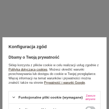
Konfiguracja zgód
Dbamy o Twoją prywatność
Sklep korzysta z plików cookie w celu realizacji usług zgodnie z
NEWSLETTER
Polityką dotyczącą cookies
. Możesz określić warunki
przechowywania lub dostępu do cookie w Twojej przeglądarce.
Więcej informacji na temat warunków i prywatności można
Zapisz się do naszego newslettera i otrzymaj 15% zniżki na
znaleźć także na stronie
Prywatność i warunki Google
.
pierwsze zamówienie
Zawsze
Funkcjonalne pliki cookie (wymagane)
aktywne
ZAPISZ SIĘ