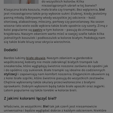
do wszystkich kolorów. Kilka
niezastąpionych ubrań w tej barwie?
Klasyczna biała koszula, mała biała czy trampki. Bez wątpienia,
biel
jest niezastąpiona także przy wyborze sukni ślubnej, kiedy jesteśmy
panną młodą. Odkrywamy wtedy wszystkie jej odcienie – kość
słoniową, alabastrowy, mleczny, perłowy czy porcelanowy. Na sezon
wiosna-lato wiele osób wybiera także białe spodnie czy szorty. Zimą z
kolei popularne są
swetry
w tym kolorze – pasują do zimowego
krajobrazu. Naszym zdaniem warto mieć w swojej szafie także kilka
jednolitych koszulek i podkoszulek w kolorze białym. Podobają nam
się także białe bluzy oraz okrycia wierzchnie.
Dodatki
Bardzo lubimy
białe obuwie
. Naszym zdaniem w garderobie
współczesnej kobiety nie może zabraknąć białych trampek lub
sneakersów, które wyglądają świetnie noszone zarówno do spodni jak
i do spódnic czy sukienek. Białe trampki są idealne do codziennych
stylizacji
i zapewniają nam komfort noszenia. Eleganckim obuwiem są
z kolei białe szpilki, które świetnie pasują do wszystkich zestawów.
Chętnie wybieramy także okulary przeciwsłoneczne z białymi
oprawkami. Dobrym wyborem będą także białe apaszki oraz zegarki.
Latem popularne są także torebki w kolorze bieli.
Z jakimi kolorami łączyć biel?
Właściwie, ze wszystkimi.
Biel
tak jak czerń jest niesamowicie
uniwersalna i będzie wyglądać dobrze z każdym odcieniem. Niektóre