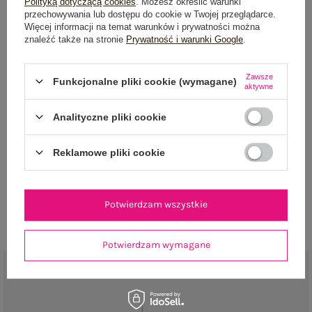
Polityką dotyczącą cookies
. Możesz określić warunki
Pokaż więcej wpisów z
Kwiecień 2017
przechowywania lub dostępu do cookie w Twojej przeglądarce.
Więcej informacji na temat warunków i prywatności można
znaleźć także na stronie
Prywatność i warunki Google
.
Zawsze
Funkcjonalne pliki cookie (wymagane)
aktywne
NEWSLETTER
Analityczne pliki cookie
Zapisz się do naszego newslettera i otrzymaj 15% zniżki na
Reklamowe pliki cookie
pierwsze zamówienie
ZAPISZ SIĘ
Potwierdzam wszystkie
Potwierdzam wymagane