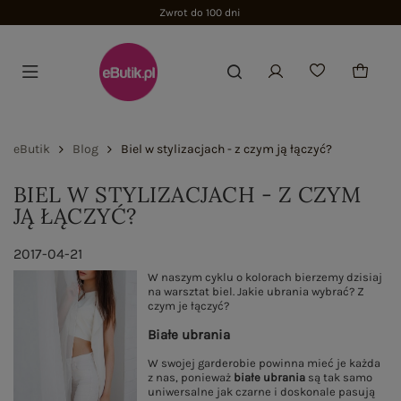
Zwrot do 100 dni
eButik
Blog
Biel w stylizacjach - z czym ją łączyć?
BIEL W STYLIZACJACH - Z CZYM
JĄ ŁĄCZYĆ?
2017-04-21
W naszym cyklu o kolorach bierzemy dzisiaj
na warsztat biel. Jakie ubrania wybrać? Z
czym je łączyć?
Białe ubrania
W swojej garderobie powinna mieć je każda
z nas, ponieważ
białe ubrania
są tak samo
uniwersalne jak czarne i doskonale pasują