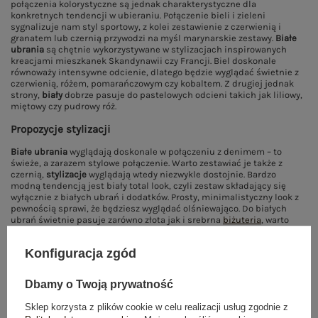
połączenia kolorystyczne są jednak charakterystyczne dla
konkretnych tendencji w ubieraniu. Połączenie bieli i zieleni
sygnalizuje nam styl sportowy, z kolei zestawienie z czerwienią i
granatem lub czernią przywodzi na myśl marynarskie zestawy.
Białe
ubrania
są chętnie wykorzystywane w stylizacjach inspirowanych
kreacjami mieszkanek Skandynawii czy Francji. Biel doskonale
równoważy intensywne odcienie, dlatego będzie wyglądać świetnie z
czerwienią, różem, pomarańczowym czy kobaltem. Z drugiej jednak
strony,
biały
dobrze pasuje do pastelowych odcieni takich jak liliowy,
miętowy czy pudrowy róż.
Propozycje stylizacji
Białe ubrania
wyglądają doskonale w połączeniu z denimem – to
świeże, a zarazem stylowe połączenie. Warto zestawiać je także z
czernią,
stylizacje
wyglądają wtedy niezwykle dostojnie. Bardzo
modną tendencją jest biały total look, czyli zestaw składający się
wyłącznie z białych ubrań i dodatków. Prosty, minimalistyczny look z
pewnością sprawi, że będziesz wyglądać olśniewająco. Do białych
ubrań świetnie pasuje zarówno złota jak i srebrna
biżuteria
, warto
jednak wybierać modele minimalistyczne. W niektórych przypadkach
biel
może optycznie poszerzać sylwetkę, warto zadbać o to, aby
Konfiguracja zgód
ubrania były dobrze dopasowane do figury. Można zastanowić się
także nad użyciem dodatków, na przykład paska w kontrastowym
odcieniu w celu podkreślenia talii.
Dbamy o Twoją prywatność
Sklep korzysta z plików cookie w celu realizacji usług zgodnie z