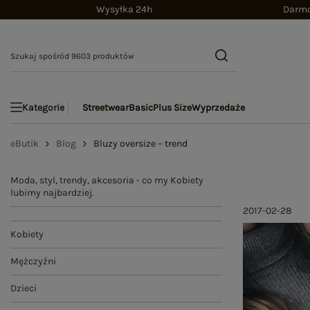
Wysyłka 24h
Darmo
Streetwear
Basic
Plus Size
Wyprzedaże
Kategorie
eButik
Blog
Bluzy oversize – trend
Moda, styl, trendy, akcesoria - co my Kobiety
lubimy najbardziej.
2017-02-28
Kobiety
Mężczyźni
Dzieci