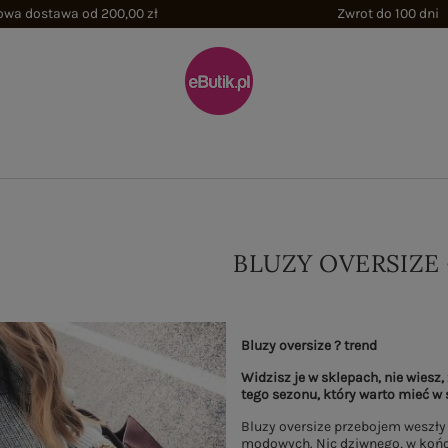
wa dostawa od 200,00 zł
Zwrot do 100 dni
BLUZY OVERSIZE
Bluzy oversize ? trend
Widzisz je w sklepach, nie wiesz, 
tego sezonu, który warto mieć w 
Bluzy oversize przebojem weszły 
modowych. Nic dziwnego, w końcu