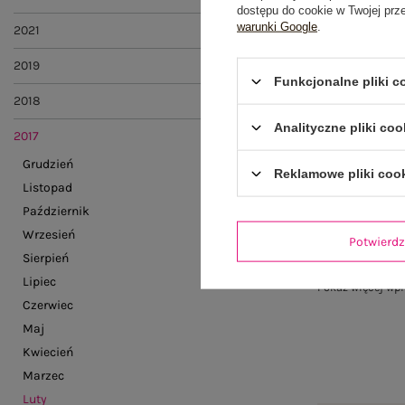
dostępu do cookie w Twojej prz
warunki Google
.
2021
2019
Funkcjonalne pliki 
2018
Analityczne pliki coo
2017
Grudzień
Reklamowe pliki coo
Listopad
Październik
Wrzesień
Potwier
Sierpień
Lipiec
Pokaż więcej wp
Czerwiec
Maj
Kwiecień
Marzec
Luty