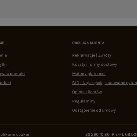
CIE
OBSŁUGA KLIENTA
enia
Reklamacje | Zwroty
yłki
Koszty i formy dostawy
ować produkt
Metody płatności
rodukt
FAQ - Najczęściej zadawane pytan
Opinie klientów
Regulaminy
Odstąpienie od umowy
 plikami cookie
22 290 10 80
Pn.-Pt. 08:00