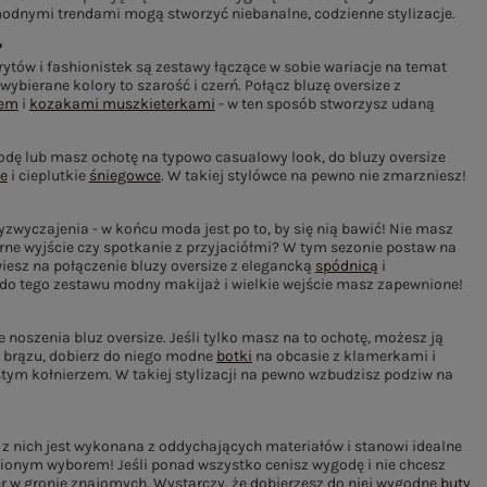
odnymi trendami mogą stworzyć niebanalne, codzienne stylizacje.
?
ytów i fashionistek są zestawy łączące w sobie wariacje na temat
ybierane kolory to szarość i czerń. Połącz bluzę oversize z
zem
i
kozakami muszkieterkami
- w ten sposób stworzysz udaną
odę lub masz ochotę na typowo casualowy look, do bluzy oversize
e
i cieplutkie
śniegowce
. W takiej stylówce na pewno nie zmarzniesz!
yzwyczajenia - w końcu moda jest po to, by się nią bawić! Nie masz
rne wyjście czy spotkanie z przyjaciółmi? W tym sezonie postaw na
iesz na połączenie bluzy oversize z elegancką
spódnicą
i
 do tego zestawu modny makijaż i wielkie wejście masz zapewnione!
oszenia bluz oversize. Jeśli tylko masz na to ochotę, możesz ją
y brązu, dobierz do niego modne
botki
na obcasie z klamerkami i
stym kołnierzem. W takiej stylizacji na pewno wzbudzisz podziw na
ć z nich jest wykonana z oddychających materiałów i stanowi idealne
afionym wyborem! Jeśli ponad wszystko cenisz wygodę i nie chcesz
er w gronie znajomych. Wystarczy, że dobierzesz do niej wygodne
buty