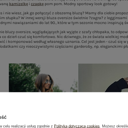
owaną
kamizelkę
i
czapkę
pom pom. Modny sportowy look gotowy!
s i nie wiesz, jak go połączyć z obszerną bluzą? Mamy dla ciebie prop
im słupku? W innej wersji bluza oversize świetnie ?zagra? z legginsami
dnymi nawiązaniami do lat 90., które w tym sezonie mocno inspirują ś
ie bluzy oversize, wyglądających jak wyjęte z szafy chłopaka, to odpow
 co dzień czuć się komfortowo. Nic dziwnego, że ze świata wielkiej mod
ić i komponować według własnego uznania. Cel jest jeden - czuć się w p
dodatkami czy nieoczywistymi częściami garderoby, np. eleganckimi pł
ość
w celu realizacji usług zgodnie z
Polityką dotyczącą cookies
. Możesz określi