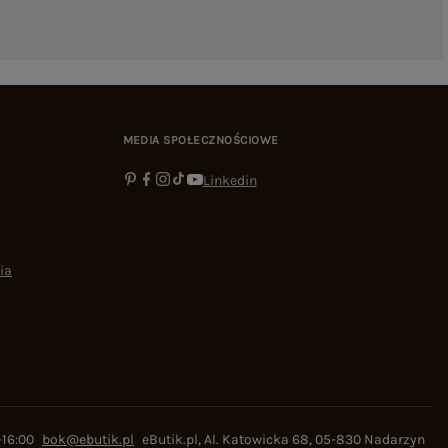
MEDIA SPOŁECZNOŚCIOWE
Linkedin
ia
-16:00
bok@ebutik.pl
eButik.pl
,
Al. Katowicka 68
,
05-830
Nadarzyn