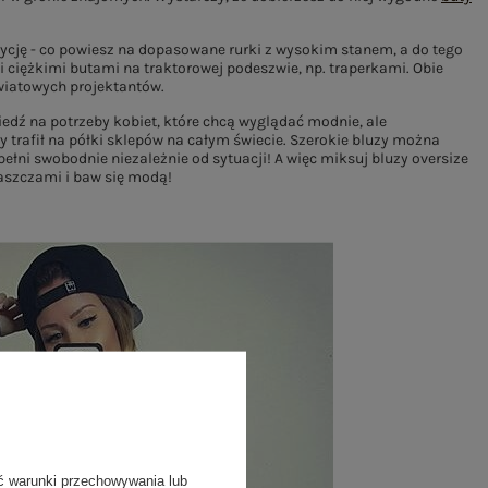
ozycję - co powiesz na dopasowane rurki z wysokim stanem, a do tego
 i ciężkimi butami na traktorowej podeszwie, np. traperkami. Obie
wiatowych projektantów.
iedź na potrzeby kobiet, które chcą wyglądać modnie, ale
y trafił na półki sklepów na całym świecie. Szerokie bluzy można
ełni swobodnie niezależnie od sytuacji! A więc miksuj bluzy oversize
aszczami i baw się modą!
ć warunki przechowywania lub