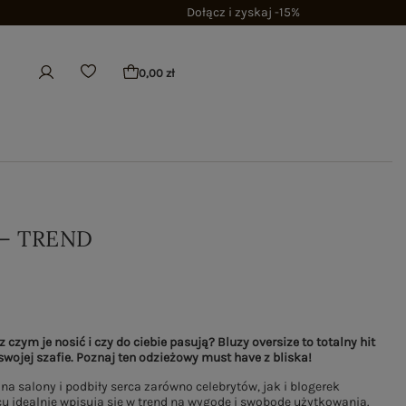
Dołącz i zyskaj -15%
0,00 zł
 – TREND
z czym je nosić i czy do ciebie pasują? Bluzy oversize to totalny hit
swojej szafie. Poznaj ten odzieżowy must have z bliska!
na salony i podbiły serca zarówno celebrytów, jak i blogerek
 idealnie wpisują się w trend na wygodę i swobodę użytkowania.