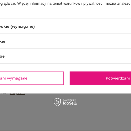
eglądarce. Więcej informacji na temat warunków i prywatności można znaleźć
cookie (wymagane)
kie
kie
dzam wymagane
Potwierdzam 
isów z
Luty 2017