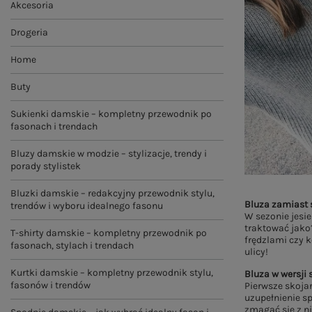
Akcesoria
Drogeria
Home
Buty
Sukienki damskie – kompletny przewodnik po
fasonach i trendach
Bluzy damskie w modzie – stylizacje, trendy i
porady stylistek
Bluzki damskie – redakcyjny przewodnik stylu,
Bluza zamiast 
trendów i wyboru idealnego fasonu
W sezonie jesi
traktować jako
T-shirty damskie – kompletny przewodnik po
frędzlami czy 
fasonach, stylach i trendach
ulicy!
Kurtki damskie – kompletny przewodnik stylu,
Bluza w wersji 
fasonów i trendów
Pierwsze skojar
uzupełnienie s
zmagać się z ni