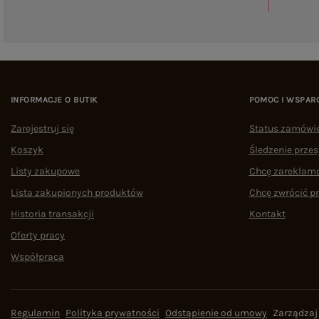
INFORMACJE O BUTIK
POMOC I WSPAR
Zarejestruj się
Status zamówi
Koszyk
Śledzenie przes
Listy zakupowe
Chcę zareklam
Lista zakupionych produktów
Chcę zwrócić p
Historia transakcji
Kontakt
Oferty pracy
Współpraca
Regulamin
Polityka prywatności
Odstąpienie od umowy
Zarządzaj