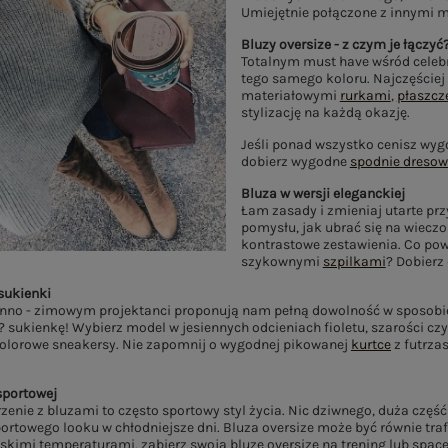
Umiejętnie połączone z innymi m
Bluzy oversize - z czym je łączyć
Totalnym must have wśród celebr
tego samego koloru. Najczęściej w
materiałowymi
rurkami
,
płaszc
stylizację na każdą okazję.
Jeśli ponad wszystko cenisz wyg
dobierz wygodne
spodnie dresow
Bluza w wersji eleganckiej
Łam zasady i zmieniaj utarte prz
pomysłu, jak ubrać się na wieczo
kontrastowe zestawienia. Co pow
szykownymi
szpilkami
? Dobierz
sukienki
enno - zimowym projektanci proponują nam pełną dowolność w sposobie n
? sukienkę! Wybierz model w jesiennych odcieniach fioletu, szarości cz
kolorowe sneakersy. Nie zapomnij o wygodnej pikowanej
kurtce
z futrza
sportowej
zenie z bluzami to często sportowy styl życia. Nic dziwnego, duża częś
portowego looku w chłodniejsze dni. Bluza oversize może być równie tr
skimi temperaturami, zabierz swoją bluzę oversize na trening lub spac