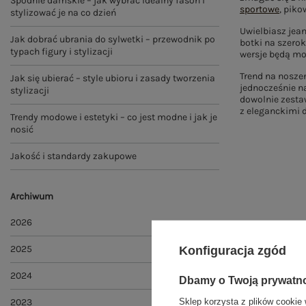
Spodnie damskie – jak wybrać idealny fason i
sportowe
, pik
stylizować je na co dzień
Uwielbiasz jean
Jak dobrać ubrania do sylwetki – przewodnik po
botki na szerok
typach figury i stylizacji
wersje będą mo
Trend na noszen
Jak się ubierać – style ubioru i zasady tworzenia
jednocześnie na
stylizacji
dowolnie zestaw
z eleganckimi 
Trendy modowe i estetyki – co jest modne i jak je
nosić
Jakość i standardy zakupowe
Archiwum
2026
2025
Konfiguracja zgód
2024
Dbamy o Twoją prywatn
Sklep korzysta z plików cookie 
2023