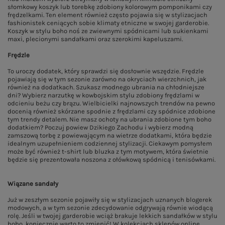
słomkowy koszyk lub torebkę zdobiony kolorowym pomponikami czy
frędzelkami. Ten element również często pojawia się w stylizacjach
fashionistek ceniących sobie klimaty etniczne w swojej garderobie.
Koszyk w stylu boho noś ze zwiewnymi spódnicami lub sukienkami
maxi, plecionymi sandałkami oraz szerokimi kapeluszami.
Frędzle
To uroczy dodatek, który sprawdzi się dosłownie wszędzie. Frędzle
pojawiają się w tym sezonie zarówno na okryciach wierzchnich, jak
również na dodatkach. Szukasz modnego ubrania na chłodniejsze
dni? Wybierz narzutkę w kowbojskim stylu zdobiony frędzlami w
odcieniu beżu czy brązu. Wielbicielki najnowszych trendów na pewno
docenią również skórzane spodnie z frędzlami czy spódnice zdobione
tym trendy detalem. Nie masz ochoty na ubrania zdobione tym boho
dodatkiem? Poczuj powiew Dzikiego Zachodu i wybierz modną
zamszową torbę z powiewającym na wietrze dodatkami, która będzie
idealnym uzupełnieniem codziennej stylizacji. Ciekawym pomysłem
może być również t-shirt lub bluzka z tym motywem, która świetnie
będzie się prezentowała noszona z ołówkową spódnicą i tenisówkami.
Wiązane sandały
Już w zeszłym sezonie pojawiły się w stylizacjach uznanych blogerek
modowych, a w tym sezonie zdecydowanie odgrywają równie wiodącą
rolę. Jeśli w twojej garderobie wciąż brakuje lekkich sandałków w stylu
boho, koniecznie warto to zmienić! W kolekcjach sklepów online