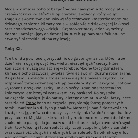
Moda w klimacie boho to bezpośrednie nawiązanie do mody lat 70. -
czasów “dzieci kwiatów” i hippisowskiej swobody, który wciąż
znajduje swoich zwolenników wśród czołowych kreatorów mody. Nic
dziwnego, etniczne klimaty mają w sobie wiele dziewczęcej lekkości
oraz ponadczasowego wdzięku. Często wystarczy jeden wyrazisty
dodatek nawiązujący do dawnej kultury hippisów oraz folkloru, by
stworzyć niezwykle udaną stylizację.
Torby XXL
Ten trend z pewnością przypadnie do gustu tym z nas, które na co
dzień nie mogą się obyć bez wielu „niezbędnych” rzeczy, które
koniecznie muszą znaleźć się w torebce. Modne torby damskie w
klimacie boho zazwyczaj uwodzą również swoimi dużymi rozmiarami.
Dzięki temu swobodnie zmieścisz w niej dosłownie wszystko. Jak
rozpoznać torbę wykonaną w hippisowskim stylu? Zazwyczaj jest ona
wykonana z miękkiej skóry lub eko skóry i zdobiona frędzelkami,
kolorowymi etnicznymi wstawkami czy paskami. Kolorystyka
najczęściej nawiązuje do natury, dlatego dominują w niej brązy, beże
oraz zieleń.
Torby
boho najczęściej przybierają formę poręcznych
toreb – worków lub dużych plecaków. Możesz je nosić dosłownie na
każdą okazję, zarówno do pracy czy szkoły, jak również na spotkanie z
przyjaciółmi. Miękkie, skórzane torby zdobione etnicznymi dodatkami
znakomicie pasują do jeansów used look oraz białych oversize’owych
t-shirtów. Wiosną i latem całość stylizacji uzupełnią lekkie sandałki
oraz duża ilość złotych i srebrnych bransoletek. Na piknik czy urlop
nad morzem wybierz utrzymany w folkowym klimacie etniczny